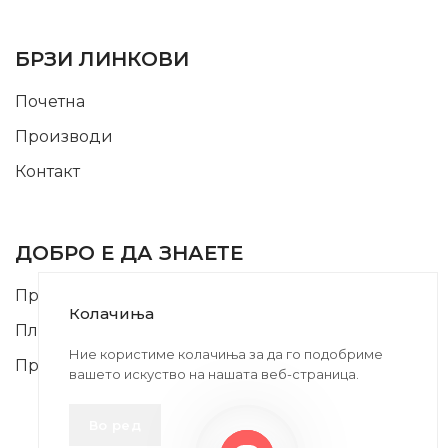
USEFUL LINKS
БРЗИ ЛИНКОВИ
Почетна
Производи
Контакт
INFORMATION
ДОБРО Е ДА ЗНАЕТЕ
Правила и Услови
Колачиња
Плаќање и Поврат на Средства
Ние користиме колачиња за да го подобриме
Профил
вашето искуство на нашата веб-страница.
Во ред