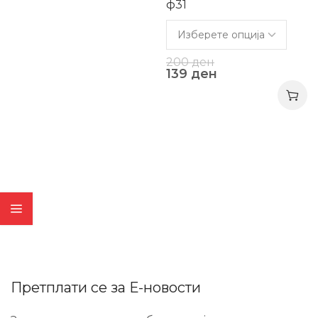
ф31
200
ден
139
ден
Претплати се за Е-новости