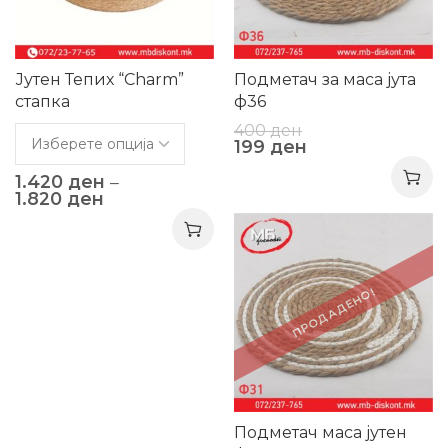
Јутен Тепих “Charm”
Подметач за маса јута
стапка
ф36
400
ден
199
ден
1.420
ден
–
1.820
ден
-31%
ПРОДАДЕНО!
Подметач маса јутен