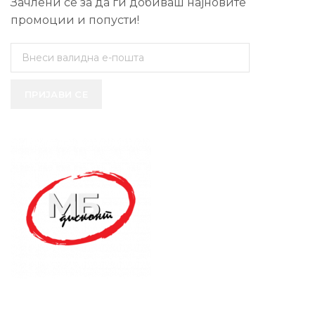
Зачлени се за да ги добиваш најновите
промоции и попусти!
ПРИЈАВИ СЕ
SUPPORT SERVICE