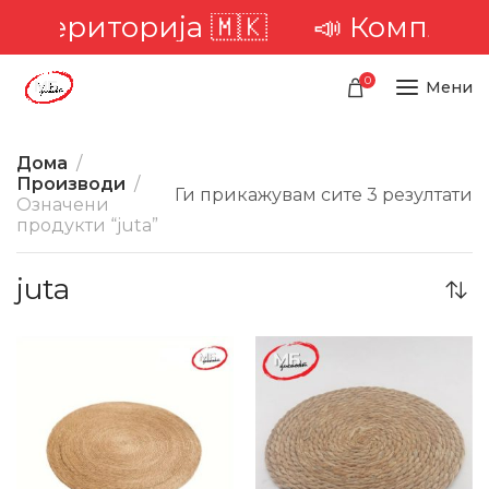
та територија 🇲🇰
📣 Комплетна
0
Мени
Дома
Производи
Ги прикажувам сите 3 резултати
Означени
продукти “juta”
juta
-30%
-50%