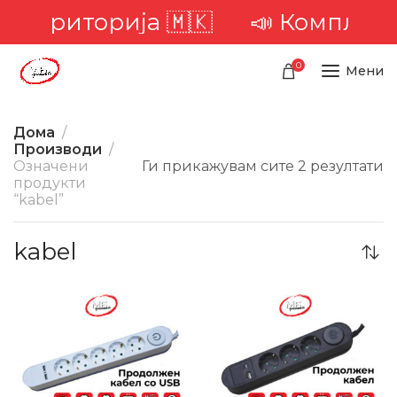
та територија 🇲🇰
📣 Комплетна
0
Мени
Дома
Производи
Означени
Ги прикажувам сите 2 резултати
продукти
“kabel”
kabel