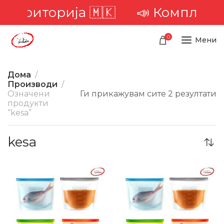
а територија 🇲🇰
📣 Комплетна
0
Мени
Дома
Производи
Означени
Ги прикажувам сите 2 резултати
продукти
“kesa”
kesa
-36%