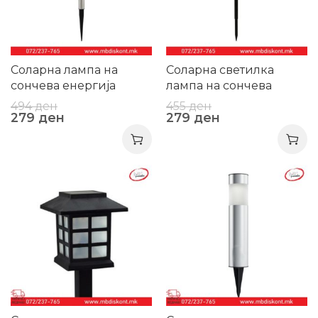
Соларна лампа на
Соларна светилка
сончева енергија
лампа на сончева
енергија
494
ден
455
ден
279
ден
279
ден
-46%
-44%