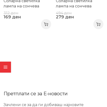
Соларна светилка
Соларна светилка
лампа на сончева
лампа на сончева
енергија
енергија 169896
312
ден
494
ден
169
ден
279
ден
Претплати се за Е-новости
Зачлени се за да ги добиваш најновите