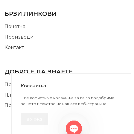
USEFUL LINKS
БРЗИ ЛИНКОВИ
Почетна
Производи
Контакт
INFORMATION
ДОБРО Е ДА ЗНАЕТЕ
Правила и Услови
Колачиња
Плаќање и Поврат на Средства
Ние користиме колачиња за да го подобриме
вашето искуство на нашата веб-страница.
Профил
Во ред