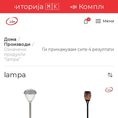
 територија 🇲🇰
📣 Комплетна 
0
Мени
Дома
Производи
Означени
Ги прикажувам сите 4 резултати
продукти
“lampa”
lampa
-44%
-39%