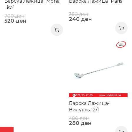
Барска Лажица “Mona
Барска Лажица “Paris”
Lisa”
350
ден
700
ден
240
ден
520
ден
-30%
Барска Лажица-
Вилушка 2/1
400
ден
280
ден