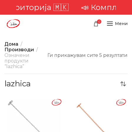
а територија 🇲🇰
📣 Комплетна
0
Мени
Дома
Производи
Означени
Ги прикажувам сите 5 резултати
продукти
“lazhica”
lazhica
-24%
-29%