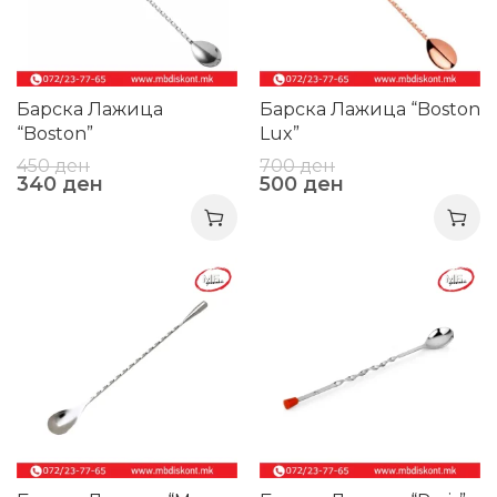
Барска Лажица
Барска Лажица “Boston
“Boston”
Lux”
450
ден
700
ден
340
ден
500
ден
-26%
-31%