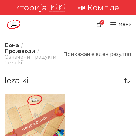
 територија 🇲🇰
📣 Комплетна д
0
Мени
Дома
Производи
Прикажан е еден резултат
Означени продукти
“lezalki”
lezalki
-20%
ПРОДАДЕНО!