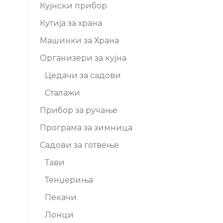
Кујнски прибор
Кутија за храна
Машинки за Храна
Организери за кујна
Цедачи за садови
Сталажи
Прибор за ручање
Програма за зимница
Садови за готвење
Тави
Тенџериња
Пекачи
Лонци