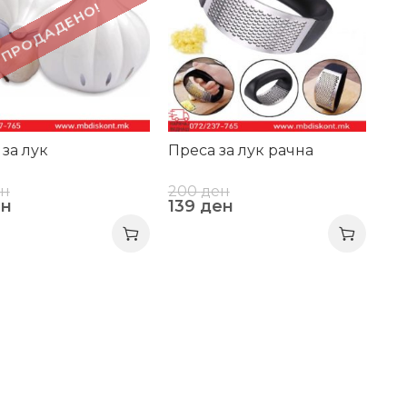
ПРОДАДЕНО!
 за лук
Преса за лук рачна
ен
200
ден
ен
139
ден