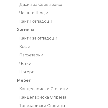
Даски за Сервирање
Чаши и Шолји
Канти отпадоци
Хигиена
Канти за отпадоци
Кофи
Пархетарки
Четки
Џогери
Мебел
Канцелариски Столици
Канцелариска Опрема
Трпезариски Столици