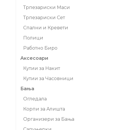
Трпезариски Маси
Трпезариски Сет
Спални и Кревети
Полици
Работно Биро
Аксесоари
Кутии за Накит
Кутии за Часовници
Бања
Огледала
Корпи за Aлишта
Организери за Бања
Сапуњерки