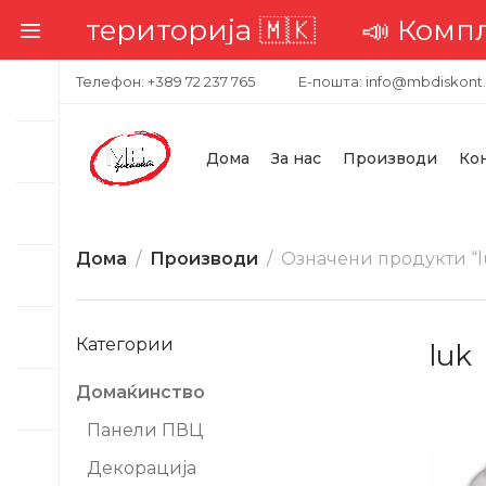
територија 🇲🇰
📣 Комплетна до
Телефон: +389 72 237 765
Е-пошта: info@mbdiskont
Дома
За нас
Производи
Ко
Дома
Производи
Означени продукти “l
Категории
luk
Домаќинство
-31%
Панели ПВЦ
Декорација