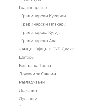
Градинарство
Градинарски Куќарки
Градинарски Плакари
Градинарска Кутија
Градинарски Алат
Чамци, Кајаци и СУП Даски
Шатори
Вештачка Трева
Држачи за Саксии
Разладувачи
Лежалки
Лулашки