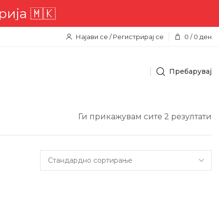
🇰
Најави се / Регистрирај се
0
/
0
ден
Пребарувај
Ги прикажувам сите 2 резултати