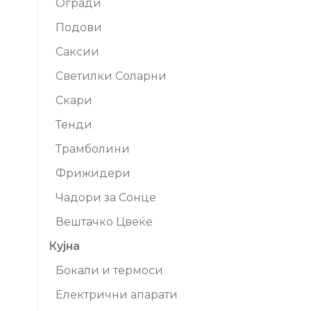
Огради
Подови
Саксии
Светилки Соларни
Скари
Тенди
Трамболини
Фрижидери
Чадори за Сонце
Вештачко Цвеќе
Кујна
Бокали и термоси
Електрични апарати