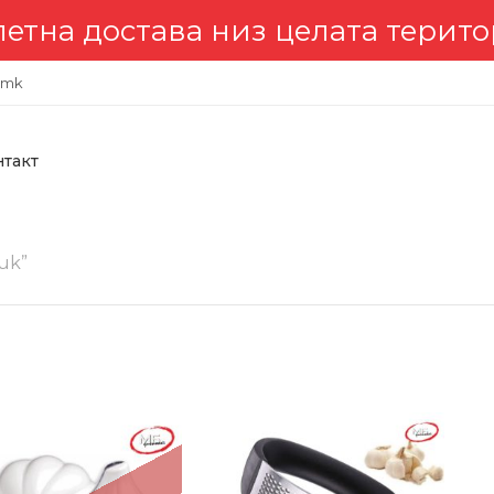
става низ целата територија 
.mk
нтакт
uk”
-31%