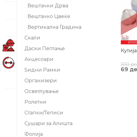
Вештачки Дрва
Вештачко Цвеќе
Вертикална Градина
Скали
Даски Пеглање
Кутија
Акцесоари
100
д
69
д
Ѕидни Рамки
Организери
Осветлување
Ролетни
Стапки/Теписи
Сушари за Алишта
Фолија