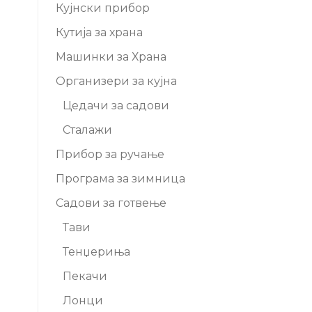
Кујнски прибор
Кутија за храна
Машинки за Храна
Организери за кујна
Цедачи за садови
Сталажи
Прибор за ручање
Програма за зимница
Садови за готвење
Тави
Тенџериња
Пекачи
Лонци