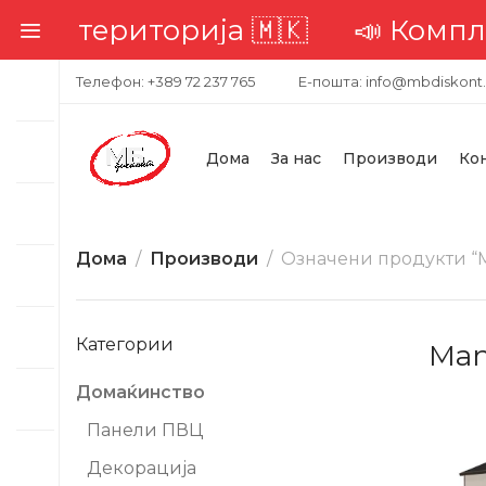
ериторија 🇲🇰
📣 Комплетна до
Телефон: +389 72 237 765
Е-пошта: info@mbdiskont
Дома
За нас
Производи
Ко
Дома
Производи
Означени продукти “M
Категории
Man
Домаќинство
-10%
Панели ПВЦ
Декорација