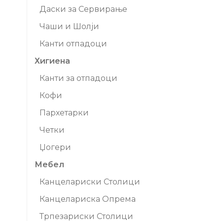
Даски за Сервирање
Чаши и Шолји
Канти отпадоци
Хигиена
Канти за отпадоци
Кофи
Пархетарки
Четки
Џогери
Мебел
Канцелариски Столици
Канцелариска Опрема
Трпезариски Столици