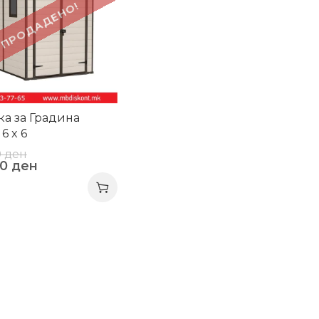
ПРОДАДЕНО!
ка за Градина
6 x 6
0
ден
00
ден