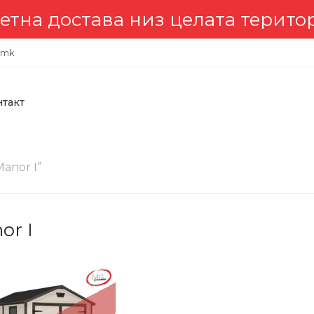
става низ целата територија 
.mk
нтакт
anor I”
or I