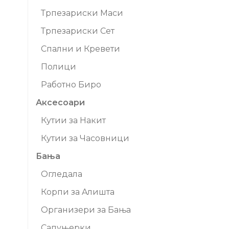
Трпезариски Маси
Трпезариски Сет
Спални и Кревети
Полици
Работно Биро
Аксесоари
Кутии за Накит
Кутии за Часовници
Бања
Огледала
Корпи за Aлишта
Организери за Бања
Сапуњерки