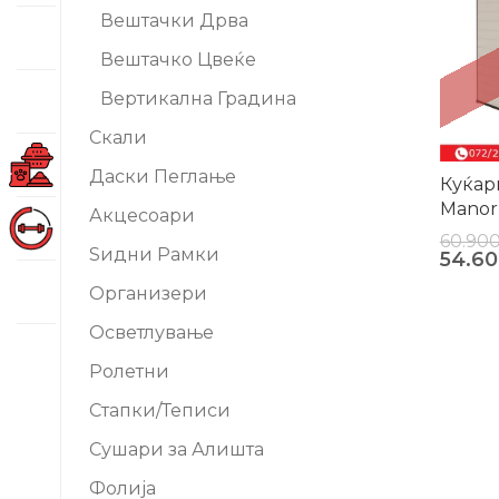
Вештачки Дрва
Вештачко Цвеќе
Вертикална Градина
Скали
Даски Пеглање
Куќар
Manor 
Акцесоари
60.90
Ѕидни Рамки
54.6
Организери
Осветлување
Ролетни
Стапки/Теписи
Сушари за Алишта
Фолија