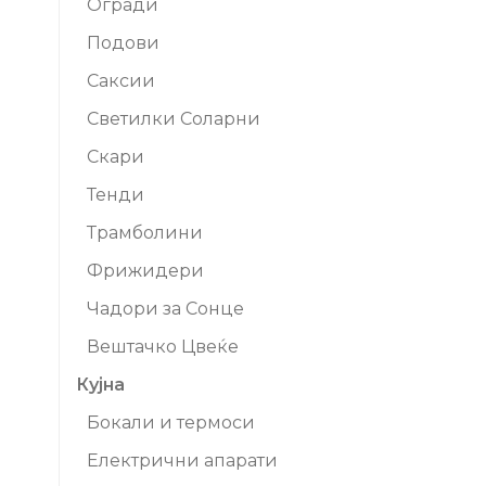
Огради
Подови
Саксии
Светилки Соларни
Скари
Тенди
Трамболини
Фрижидери
Чадори за Сонце
Вештачко Цвеќе
Кујна
Бокали и термоси
Електрични апарати