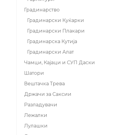
Градинарство
Градинарски Куќарки
Градинарски Плакари
Градинарска Кутија
Градинарски Алат
Чамци, Кајаци и СУП Даски
Шатори
Вештачка Трева
Држачи за Саксии
Разладувачи
Лежалки
Лулашки