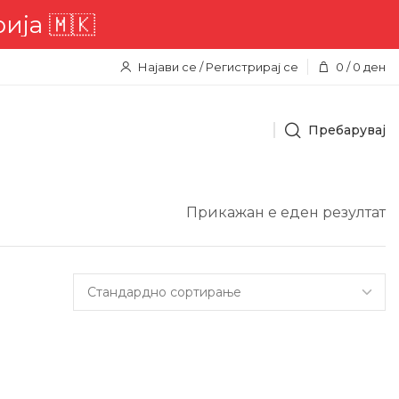
🇰
Најави се / Регистрирај се
0
/
0
ден
Пребарувај
Прикажан е еден резултат