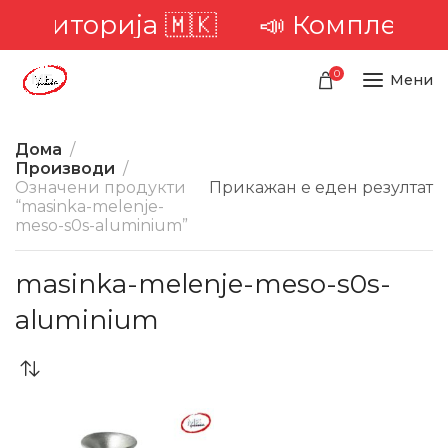
 територија 🇲🇰
📣 Комплетна 
0
Мени
Дома
Производи
Означени продукти
Прикажан е еден резултат
“masinka-melenje-
meso-s0s-aluminium”
masinka-melenje-meso-s0s-
aluminium
-31%