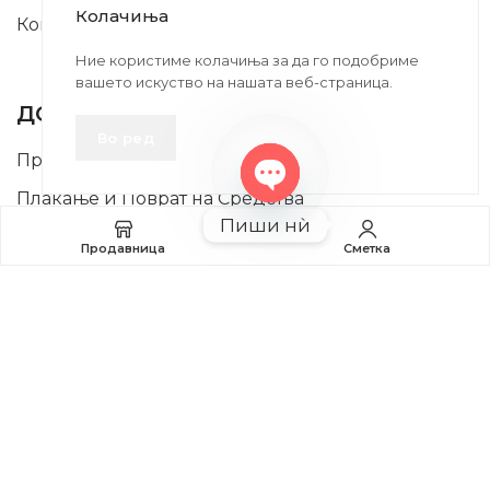
Колачиња
Контакт
Ние користиме колачиња за да го подобриме
INFORMATION
вашето искуство на нашата веб-страница.
ДОБРО Е ДА ЗНАЕТЕ
Во ред
Правила и Услови
Плаќање и Поврат на Средства
Open
Пиши нѝ
chaty
Профил
Продавница
Сметка
2020-2024 © MB DISKONT. Изработено од
БРАМИТ ДООЕЛ
Прикажените цени се со вклучен ДДВ