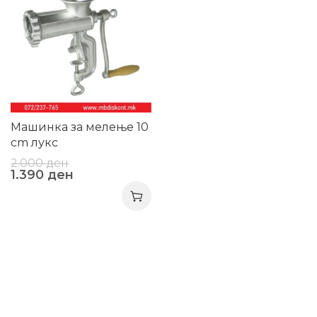
Машинка за мелење 10
cm лукс
2.000
ден
1.390
ден