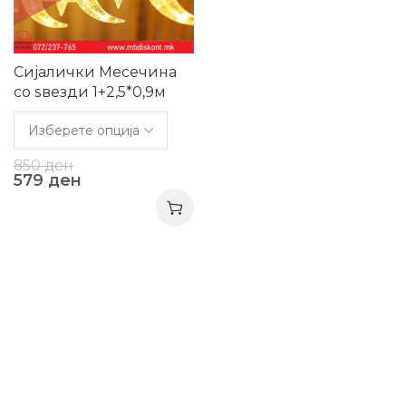
Сијалички Месечина
со ѕвезди 1+2,5*0,9м
850
ден
579
ден