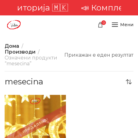
 територија 🇲🇰
📣 Комплетна 
0
Мени
Дома
Производи
Прикажан е еден резултат
Означени продукти
“mesecina”
mesecina
-32%
ПРОДАДЕНО!