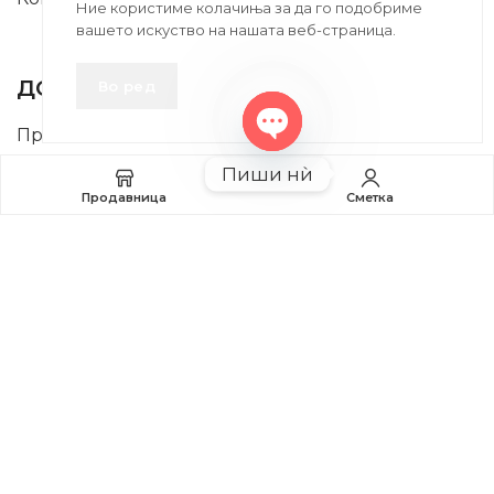
Ние користиме колачиња за да го подобриме
вашето искуство на нашата веб-страница.
INFORMATION
ДОБРО Е ДА ЗНАЕТЕ
Во ред
Правила и Услови
Open
Пиши нѝ
Плаќање и Поврат на Средства
chaty
Продавница
Сметка
Профил
2020-2024 © MB DISKONT. Изработено од
БРАМИТ ДООЕЛ
Прикажените цени се со вклучен ДДВ