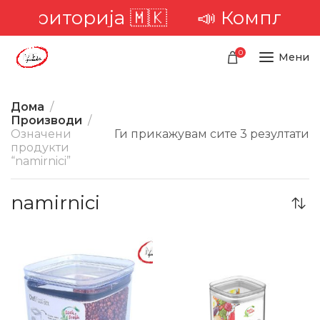
а територија 🇲🇰
📣 Комплетна
0
Мени
Дома
Производи
Означени
Ги прикажувам сите 3 резултати
продукти
“namirnici”
namirnici
-23%
-19%