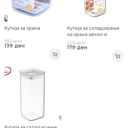
Kутија за храна
Кутија за складирање
на храна зачин и
намирници
180
ден
220
ден
139
ден
179
ден
-20%
Кутија за складирање