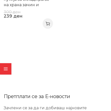
на храна зачин и
намирници
300
ден
239
ден
Претплати се за Е-новости
Зачлени се за да ги добиваш најновите