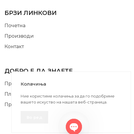
USEFUL LINKS
БРЗИ ЛИНКОВИ
Почетна
Производи
Контакт
INFORMATION
ДОБРО Е ДА ЗНАЕТЕ
Правила и Услови
Колачиња
Плаќање и Поврат на Средства
Ние користиме колачиња за да го подобриме
вашето искуство на нашата веб-страница.
Профил
Во ред