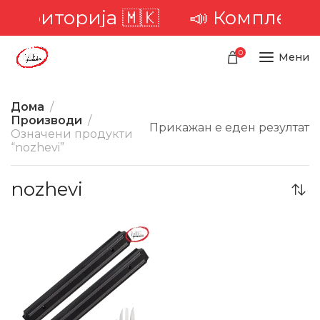
 територија 🇲🇰
📣 Комплетна 
0
Мени
Дома
Производи
Прикажан е еден резултат
Означени продукти
“nozhevi”
nozhevi
-28%