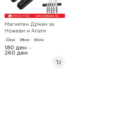
Магнетен Држач за
Ножеви и Алати
33см
38см
50см
180
ден
–
260
ден