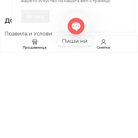
вашето искуство на нашата веб-страница.
INFORMATION
Во ред
ДОБРО Е ДА ЗНАЕТЕ
Правила и Услови
Open
Пиши нѝ
chaty
Плаќање и Поврат на Средства
Продавница
Сметка
Профил
2020-2024 © MB DISKONT. Изработено од
БРАМИТ ДООЕЛ
Прикажените цени се со вклучен ДДВ
| БРАЌА МИНКОВИ 57, 2400 СТРУМИЦА | ДПТУ
БРАМИТ
ДООЕЛ