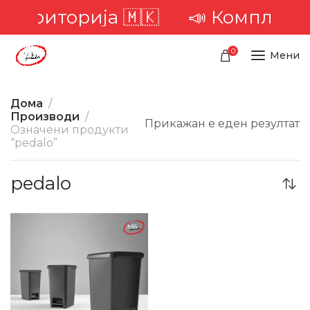
а територија 🇲🇰
📣 Комплетна
0
Мени
Дома
Производи
Прикажан е еден резултат
Означени продукти
“pedalo”
pedalo
-33%