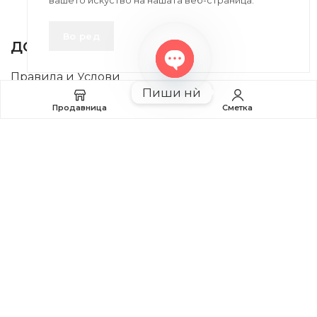
вашето искуство на нашата веб-страница.
INFORMATION
Во ред
ДОБРО Е ДА ЗНАЕТЕ
Правила и Услови
Open
Пиши нѝ
chaty
Плаќање и Поврат на Средства
Продавница
Сметка
Профил
2020-2024 © MB DISKONT. Изработено од
БРАМИТ ДООЕЛ
Прикажените цени се со вклучен ДДВ
| БРАЌА МИНКОВИ 57, 2400 СТРУМИЦА | ДПТУ
БРАМИТ
ДООЕЛ