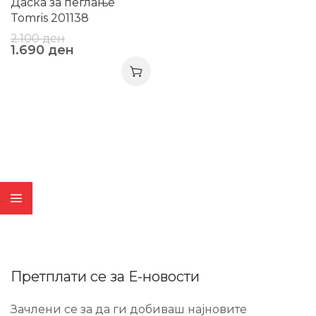
Даска за пеглање
Tomris 201138
2.100
ден
1.690
ден
Претплати се за Е-новости
Зачлени се за да ги добиваш најновите