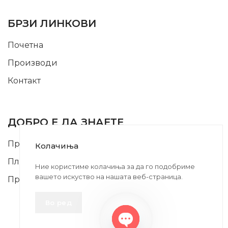
USEFUL LINKS
БРЗИ ЛИНКОВИ
Почетна
Производи
Контакт
INFORMATION
ДОБРО Е ДА ЗНАЕТЕ
Правила и Услови
Колачиња
Плаќање и Поврат на Средства
Ние користиме колачиња за да го подобриме
вашето искуство на нашата веб-страница.
Профил
Во ред