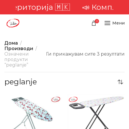
та територија 🇲🇰
📣 Комплетна
0
Мени
Дома
Производи
Означени
Ги прикажувам сите 3 резултати
продукти
“peglanje”
peglanje
-9%
-14%