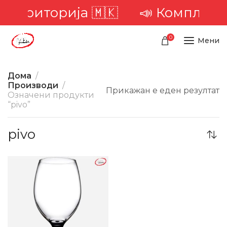
а територија 🇲🇰
📣 Комплетна
0
Мени
Дома
Производи
Прикажан е еден резултат
Означени продукти
“pivo”
pivo
-20%