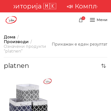
а територија 🇲🇰
📣 Комплетна 
0
Мени
Дома
Производи
Прикажан е еден резултат
Означени продукти
“platnen”
platnen
-52%