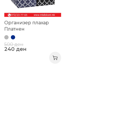
Организер плахар
Платнен
500
ден
240
ден