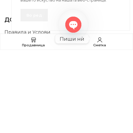
вашето искуство на нашата веб-страница.
INFORMATION
Во ред
ДОБРО Е ДА ЗНАЕТЕ
Правила и Услови
Open
Пиши нѝ
chaty
Плаќање и Поврат на Средства
Продавница
Сметка
Профил
2020-2024 © MB DISKONT. Изработено од
БРАМИТ ДООЕЛ
Прикажените цени се со вклучен ДДВ
| БРАЌА МИНКОВИ 57, 2400 СТРУМИЦА | ДПТУ
БРАМИТ
ДООЕЛ