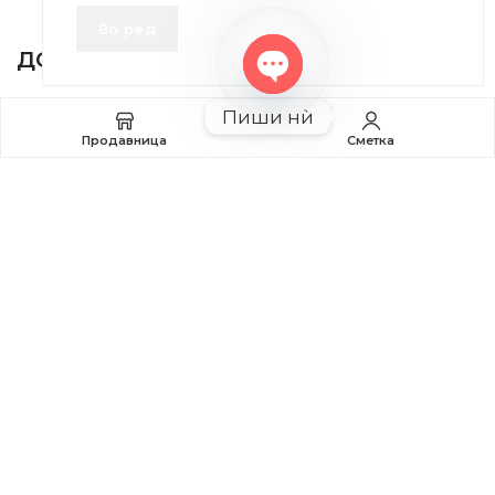
INFORMATION
Во ред
ДОБРО Е ДА ЗНАЕТЕ
Open
Правила и Услови
Пиши нѝ
chaty
Продавница
Сметка
Плаќање и Поврат на Средства
Профил
2020-2024 © MB DISKONT. Изработено од
БРАМИТ ДООЕЛ
Прикажените цени се со вклучен ДДВ
| БРАЌА МИНКОВИ 57, 2400 СТРУМИЦА | ДПТУ
БРАМИТ
ДООЕЛ