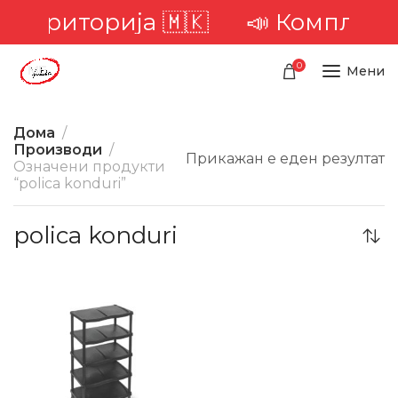
та територија 🇲🇰
📣 Комплетна
0
Мени
Дома
Производи
Прикажан е еден резултат
Означени продукти
“polica konduri”
polica konduri
-5%