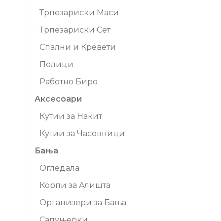
Трпезариски Маси
Трпезариски Сет
Спални и Кревети
Полици
Работно Биро
Аксесоари
Кутии за Накит
Кутии за Часовници
Бања
Огледала
Корпи за Aлишта
Организери за Бања
Сапуњерки