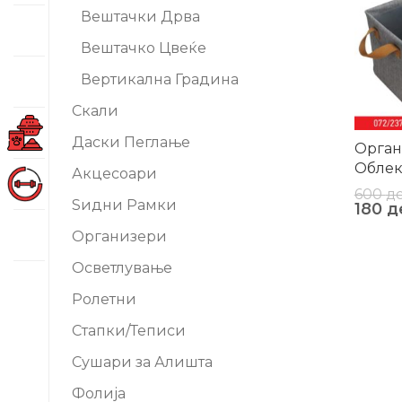
Вештачки Дрва
Вештачко Цвеќе
Вертикална Градина
Скали
Даски Пеглање
Орган
Облек
Акцесоари
600
д
Ѕидни Рамки
180
д
Организери
Осветлување
Ролетни
Стапки/Теписи
Сушари за Алишта
Фолија