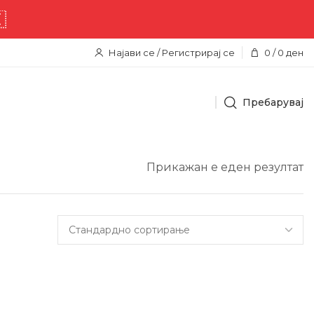
Најави се / Регистрирај се
0
/
0
ден
Пребарувај
Прикажан е еден резултат