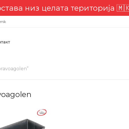
из целата територија 🇲🇰
.mk
нтакт
ravoagolen”
voagolen