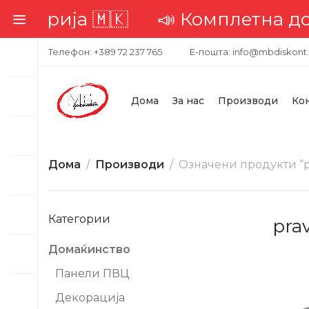
ија 🇲🇰
📣 Комплетна достава н
Телефон: +389 72 237 765
Е-пошта: info@mbdiskont
Дома
За нас
Производи
Ко
Дома
Производи
Означени продукти “p
Категории
pra
Домаќинство
-70%
Панели ПВЦ
Декорација