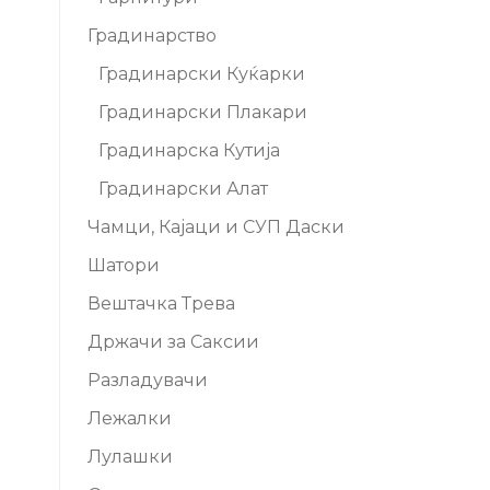
Градинарство
Градинарски Куќарки
Градинарски Плакари
Градинарска Кутија
Градинарски Алат
Чамци, Кајаци и СУП Даски
Шатори
Вештачка Трева
Држачи за Саксии
Разладувачи
Лежалки
Лулашки