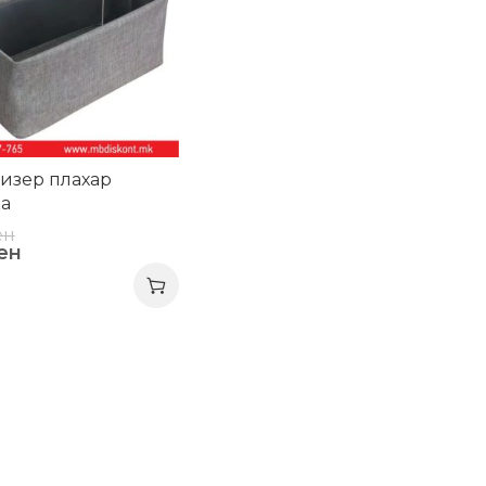
изер плахар
а
ен
ен