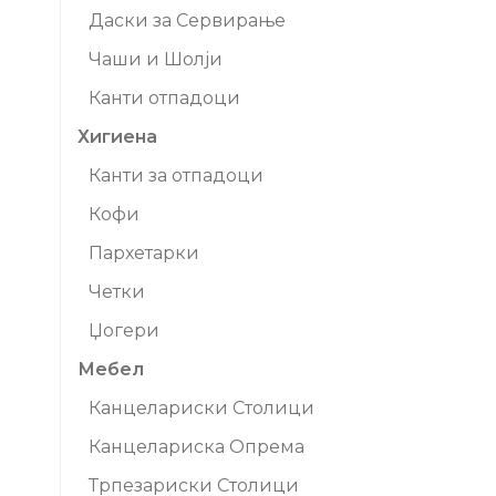
Даски за Сервирање
Чаши и Шолји
Канти отпадоци
Хигиена
Канти за отпадоци
Кофи
Пархетарки
Четки
Џогери
Мебел
Канцелариски Столици
Канцелариска Опрема
Трпезариски Столици