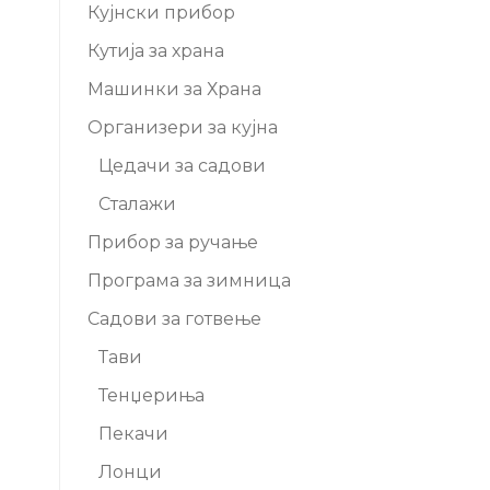
Кујнски прибор
Кутија за храна
Машинки за Храна
Организери за кујна
Цедачи за садови
Сталажи
Прибор за ручање
Програма за зимница
Садови за готвење
Тави
Тенџериња
Пекачи
Лонци