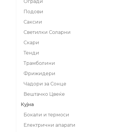
Огради
Подови
Саксии
Светилки Соларни
Скари
Тенди
Трамболини
Фрижидери
Чадори за Сонце
Вештачко Цвеќе
Кујна
Бокали и термоси
Електрични апарати