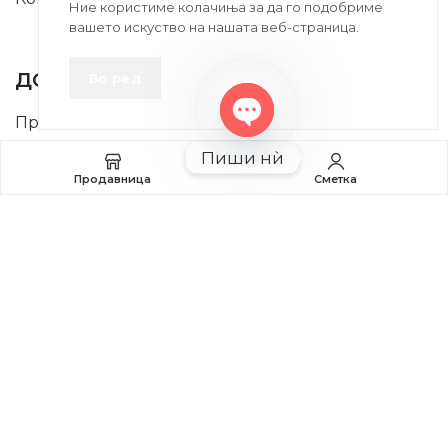
Ние користиме колачиња за да го подобриме
вашето искуство на нашата веб-страница.
INFORMATION
ДОБРО Е ДА ЗНАЕТЕ
Во ред
Правила и Услови
Open
Пиши нѝ
Плаќање и Поврат на Средства
chaty
Продавница
Сметка
Профил
2020-2024 © MB DISKONT. Изработено од
БРАМИТ ДООЕЛ
Прикажените цени се со вклучен ДДВ