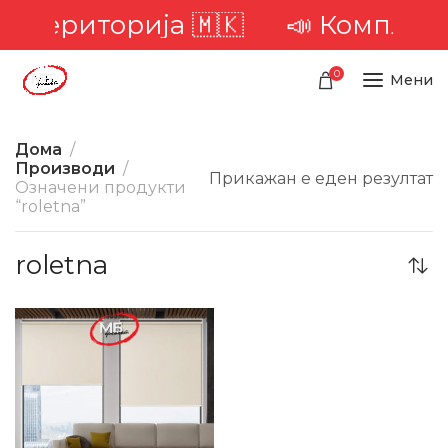
та територија 🇲🇰
📣 Комплетн
0
Мени
Дома
Производи
Прикажан е еден резултат
Означени продукти
“roletna”
roletna
-33%