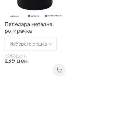
Пепелара метална
ротирачка
300
ден
239
ден