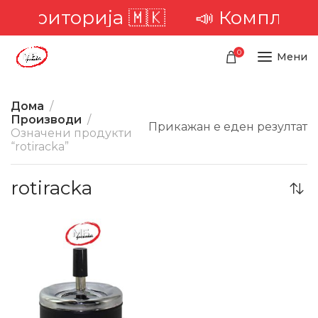
а територија 🇲🇰
📣 Комплетна
0
Мени
Дома
Производи
Прикажан е еден резултат
Означени продукти
“rotiracka”
rotiracka
-20%