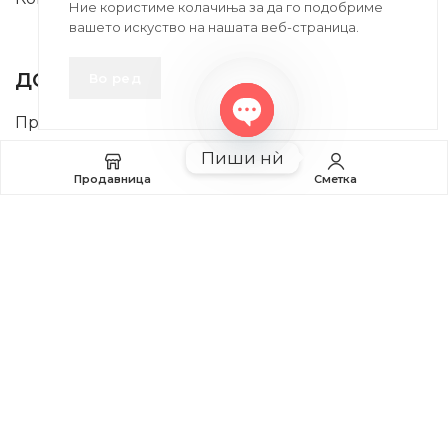
Ние користиме колачиња за да го подобриме
вашето искуство на нашата веб-страница.
INFORMATION
ДОБРО Е ДА ЗНАЕТЕ
Во ред
Правила и Услови
Open
Пиши нѝ
Плаќање и Поврат на Средства
chaty
Продавница
Сметка
Профил
2020-2024 © MB DISKONT. Изработено од
БРАМИТ ДООЕЛ
Прикажените цени се со вклучен ДДВ