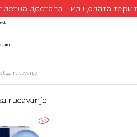
достава низ целата територија
.mk
нтакт
t za rucavanje”
za rucavanje