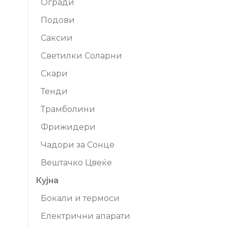
Огради
Подови
Саксии
Светилки Соларни
Скари
Тенди
Трамболини
Фрижидери
Чадори за Сонце
Вештачко Цвеќе
Кујна
Бокали и термоси
Електрични апарати