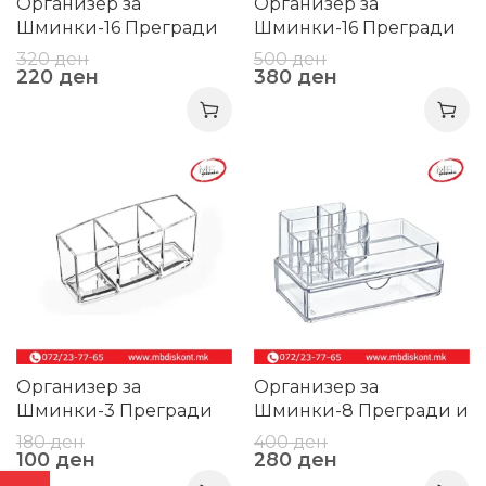
Организер за
Организер за
Шминки-16 Прегради
Шминки-16 Прегради
и Фиока
320
ден
500
ден
220
ден
380
ден
-44%
-30%
Организер за
Организер за
Шминки-3 Прегради
Шминки-8 Прегради и
Фиока
180
ден
400
ден
100
ден
280
ден