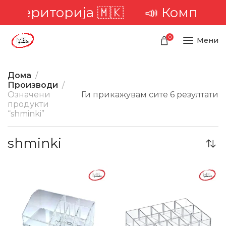
а територија 🇲🇰
📣 Комплетна
0
Мени
Дома
Производи
Означени
Ги прикажувам сите 6 резултати
продукти
“shminki”
shminki
-40%
-36%