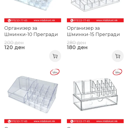
Организер за
Организер за
Шминки-10 Прегради
Шминки-15 Прегради
200
ден
280
ден
120
ден
180
ден
-31%
-24%