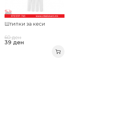
Штипки за кеси
60
ден
39
ден