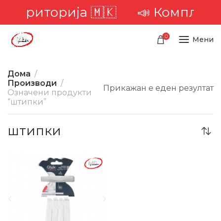
а територија 🇲🇰
📣 Комплетна
0
Мени
Дома
Производи
Прикажан е еден резултат
Означени продукти
“штипки”
штипки
-35%