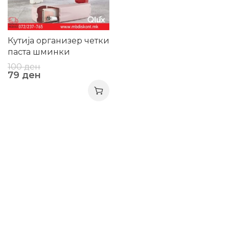
Кутија организер четки
паста шминки
100
ден
79
ден