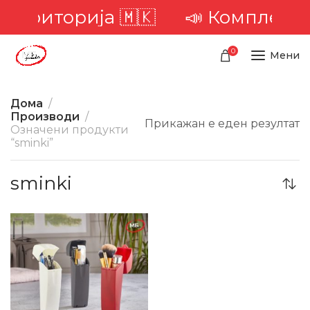
а територија 🇲🇰
📣 Комплетна 
0
Мени
Дома
Производи
Прикажан е еден резултат
Означени продукти
“sminki”
sminki
-21%