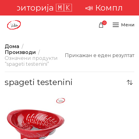
а територија 🇲🇰
📣 Комплетна
0
Мени
Дома
Производи
Прикажан е еден резултат
Означени продукти
“spageti testenini”
spageti testenini
-27%