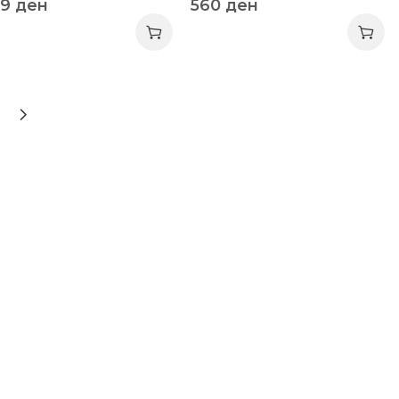
99
ден
560
ден