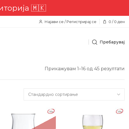
а 🇲🇰
Најави се / Регистрирај се
0
/
0
ден
Пребарувај
Прикажувам 1–16 од 45 резултати
7%
-25%