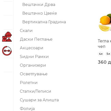
Вештачки Дрва
Вештачко Цвеќе
Вертикална Градина
Скали
Даски Пеглање
Тегла 
чеп
Акцесоари
4л
5л
Ѕидни Рамки
360
д
Организери
Осветлување
Ролетни
-20%
Стапки/Теписи
Сушари за Алишта
Фолија