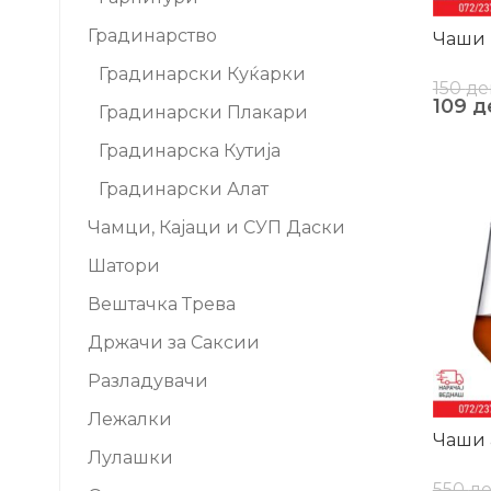
Градинарство
Чаши 
Градинарски Куќарки
150
де
109
д
Градинарски Плакари
Градинарска Кутија
Градинарски Алат
-20%
Чамци, Кајаци и СУП Даски
Шатори
Вештачка Трева
Држачи за Саксии
Разладувачи
Лежалки
Чаши 
Лулашки
550
д