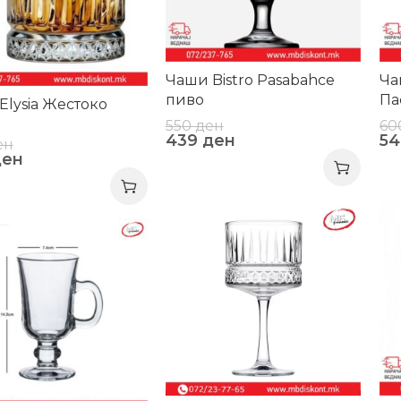
Чаши Bistro Pasabahce
Ча
пиво
Па
Elysia Жестоко
550
ден
60
439
ден
5
ен
ден
-20%
-2