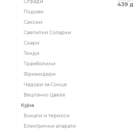
Огради
439
Подови
Саксии
Светилки Соларни
Скари
Тенди
Трамболини
Фрижидери
Чадори за Сонце
Вештачко Цвеќе
Кујна
Бокали и термоси
Електрични апарати