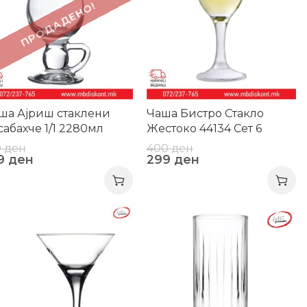
ПРОДАДЕНО!
ша Ајриш стаклени
Чаша Бистро Стакло
сабахче 1/1 2280мл
Жестоко 44134 Сет 6
0
ден
400
ден
9
ден
299
ден
0%
-28%