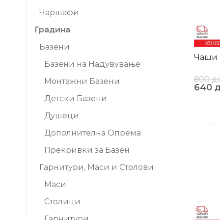
Чаршафи
Градина
Базени
Чаши 
Базени на Надувување
800
д
Монтажни Базени
640
Детски Базени
Душеци
-27%
Дополнителна Опрема
Прекривки за Базен
Гарнитури, Маси и Столови
Маси
Столици
Гарнитури