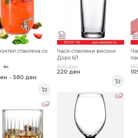
коктел стаклена со
Часи стаклени високи
Ча
Доро 6/1
па
300
ден
15
8л
220
ден
10
ен
–
580
ден
-20%
-1