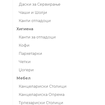
Даски за Сервирање
Чаши и Шолји
Канти отпадоци
Хигиена
Канти за отпадоци
Кофи
Пархетарки
Четки
Џогери
Мебел
Канцелариски Столици
Канцелариска Опрема
Трпезариски Столици