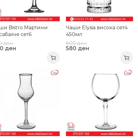
ши Bistro Мартини
Чаши Elysia висока сет4
сабахче сет6
450мл
0
ден
800
ден
40
ден
580
ден
3%
-13%