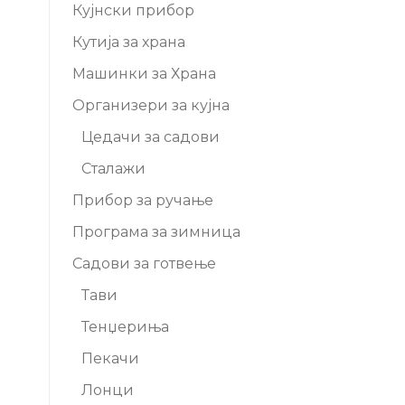
Кујнски прибор
Кутија за храна
Машинки за Храна
Организери за кујна
Цедачи за садови
Сталажи
Прибор за ручање
Програма за зимница
Садови за готвење
Тави
Тенџериња
Пекачи
Лонци