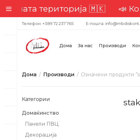
а територија 🇲🇰
📣 Комплетна
Телефон: +389 72 237 765
Е-пошта: info@mbdiskont
Дома
За нас
Производи
Ко
Дома
Производи
Означени продукти “s
Категории
stak
Домаќинство
-40%
Панели ПВЦ
Декорација