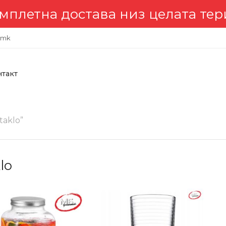
 достава низ целата териториј
.mk
нтакт
taklo”
lo
-27%
-2