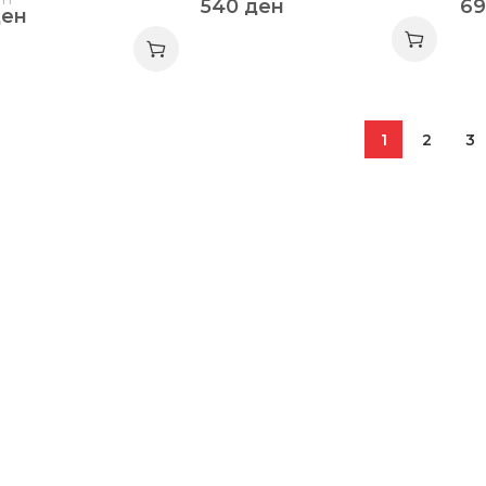
540
ден
6
ден
1
2
3