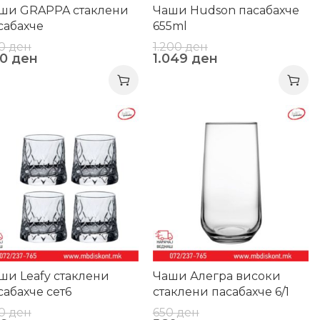
ши GRAPPA стаклени
Чаши Hudson пасабахче
сабахче
655ml
0
ден
1.200
ден
20
ден
1.049
ден
3%
-14%
ши Leafy стаклени
Чаши Алегра високи
сабахче сет6
стаклени пасабахче 6/1
0
ден
650
ден