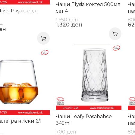
Чаши Elysia коктел 500мл
Ча
Irish Paşabahçe
сет 4
па
1.650
ден
80
н
1.320
ден
6
ен
-23%
-1
Чаши Leafy Pasabahce
Ча
алегра ниски 6/1
345ml
па
700
ден
80
ен