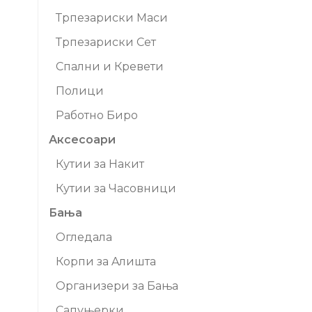
Трпезариски Маси
Трпезариски Сет
Спални и Кревети
Полици
Работно Биро
Аксесоари
Кутии за Накит
Кутии за Часовници
Бања
Огледала
Корпи за Aлишта
Организери за Бања
Сапуњерки