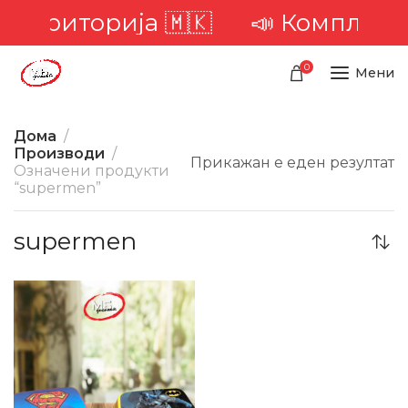
а територија 🇲🇰
📣 Комплетна
0
Мени
Дома
Производи
Прикажан е еден резултат
Означени продукти
“supermen”
supermen