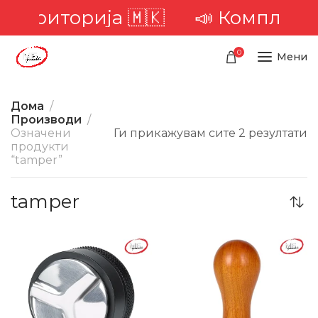
а територија 🇲🇰
📣 Комплетна 
0
Мени
Дома
Производи
Означени
Ги прикажувам сите 2 резултати
продукти
“tamper”
tamper
-21%
-33%