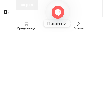
INFORMATION
Во ред
ДОБРО Е ДА ЗНАЕТЕ
Open
Правила и Услови
Пиши нѝ
chaty
Продавница
Сметка
Плаќање и Поврат на Средства
Профил
2020-2024 © MB DISKONT. Изработено од
БРАМИТ ДООЕЛ
Прикажените цени се со вклучен ДДВ
| БРАЌА МИНКОВИ 57, 2400 СТРУМИЦА | ДПТУ
БРАМИТ
ДООЕЛ