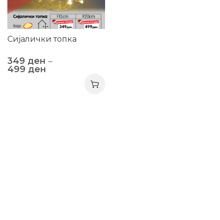
Сијалички топка
349
ден
–
499
ден