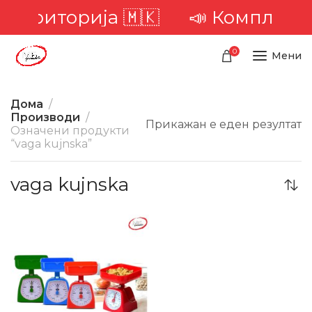
а територија 🇲🇰
📣 Комплетна 
0
Мени
Дома
Производи
Прикажан е еден резултат
Означени продукти
“vaga kujnska”
vaga kujnska
-22%