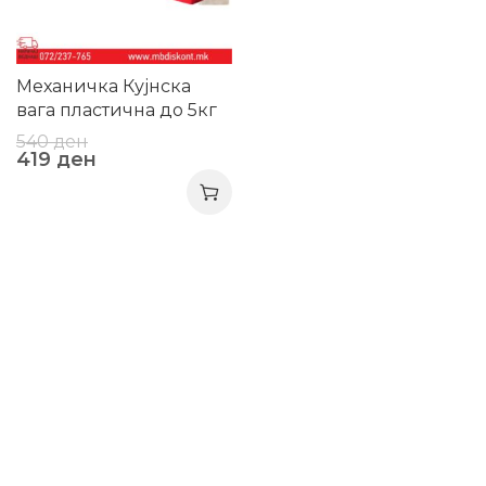
Механичка Кујнска
вага пластична до 5кг
540
ден
419
ден