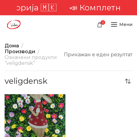
ериторија 🇲🇰
📣 Комплетна до
0
Мени
Дома
Производи
Прикажан е еден резултат
Означени продукти
“veligdensk”
veligdensk