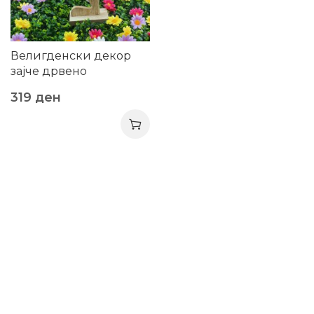
Велигденски декор
зајче дрвено
319
ден