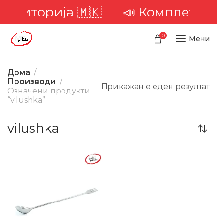
 територија 🇲🇰
📣 Комплетна 
0
Мени
Дома
Производи
Прикажан е еден резултат
Означени продукти
“vilushka”
vilushka
-30%