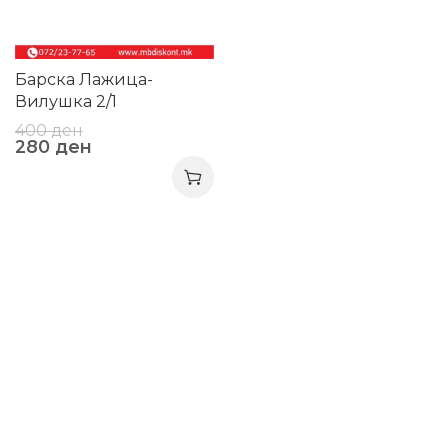
Барска Лажица-
Вилушка 2/1
400
ден
280
ден