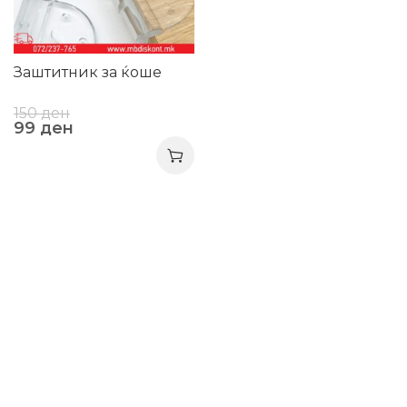
Заштитник за ќоше
150
ден
99
ден