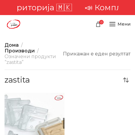
а територија 🇲🇰
📣 Комплетна
0
Мени
Дома
Производи
Прикажан е еден резултат
Означени продукти
“zastita”
zastita
-34%