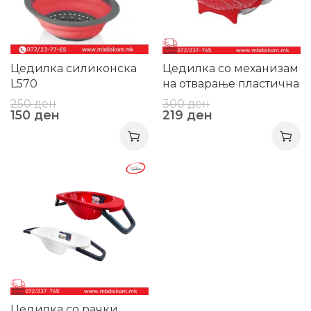
Цедилка силиконска
Цедилка со механизам
L570
на отварање пластична
250
ден
300
ден
150
ден
219
ден
-36%
Цедилка со рачки