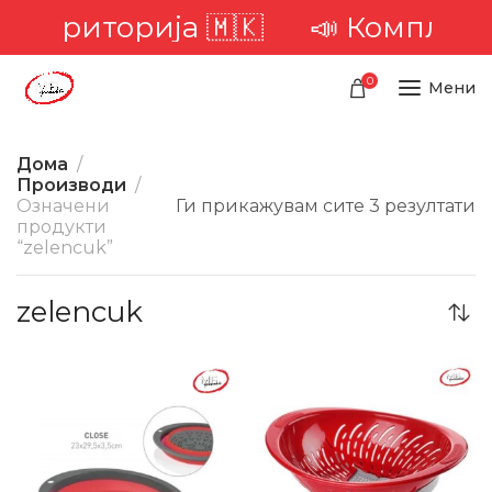
а територија 🇲🇰
📣 Комплетна
0
Мени
Дома
Производи
Означени
Ги прикажувам сите 3 резултати
продукти
“zelencuk”
zelencuk
-40%
-27%