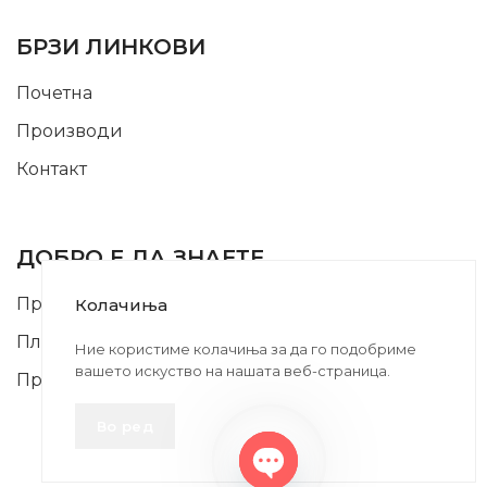
USEFUL LINKS
БРЗИ ЛИНКОВИ
Почетна
Производи
Контакт
INFORMATION
ДОБРО Е ДА ЗНАЕТЕ
Правила и Услови
Колачиња
Плаќање и Поврат на Средства
Ние користиме колачиња за да го подобриме
вашето искуство на нашата веб-страница.
Профил
Во ред