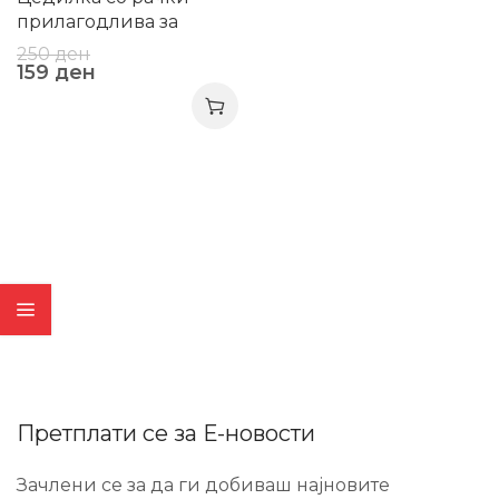
прилагодлива за
умивалник
250
ден
159
ден
Претплати се за Е-новости
Зачлени се за да ги добиваш најновите