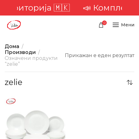
а територија 🇲🇰
📣 Комплетна 
0
Мени
Дома
Производи
Прикажан е еден резултат
Означени продукти
“zelie”
zelie
-20%