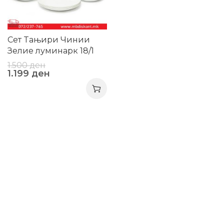
Сет Tањири Чинии
Зелие луминарк 18/1
1.500
ден
1.199
ден