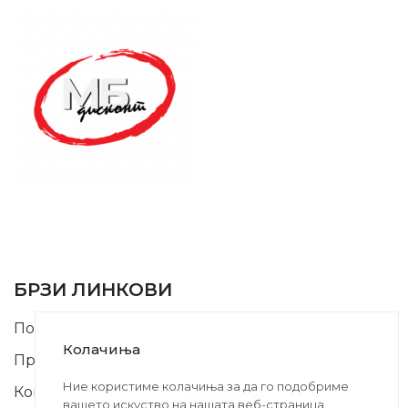
SUPPORT SERVICE
USEFUL LINKS
БРЗИ ЛИНКОВИ
Почетна
Колачиња
Производи
Ние користиме колачиња за да го подобриме
Контакт
вашето искуство на нашата веб-страница.