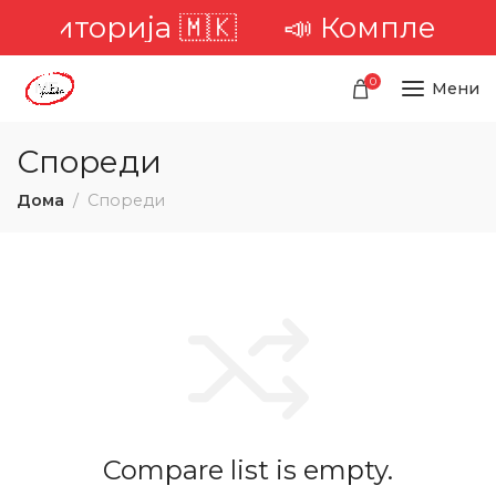
 територија 🇲🇰
📣 Комплетна 
0
Мени
Спореди
Дома
Спореди
Compare list is empty.