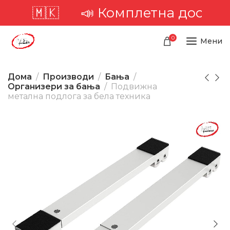
📣 Комплетна достава низ ц
0
Мени
Дома
Производи
Бања
Организери за бања
Подвижна
метална подлога за бела техника
-40%