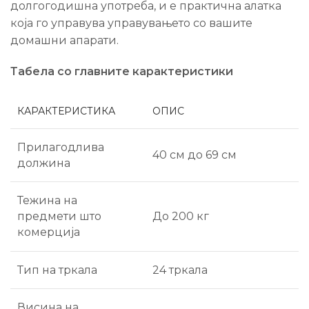
долгогодишна употреба, и е практична алатка
која го управува управувањето со вашите
домашни апарати.
Табела со главните карактеристики
КАРАКТЕРИСТИКА
ОПИС
Прилагодлива
40 см до 69 см
должина
Тежина на
До 200 кг
предмети што
комерција
Тип на тркала
24 тркала
Висина на