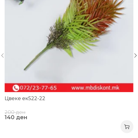
Цвеке ек522-22
200
ден
140
ден