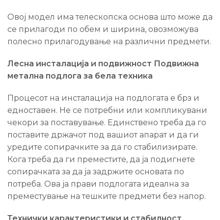
Овој модел има телескопска основа што може да
се прилагоди по обем и ширина, овозможува
полесно прилагодување на различни предмети.
Лесна инсталација и подвижност Подвижна
метална подлога за бела техника
Процесот на инсталација на подлогата е брз и
едноставен. Не се потребни или компликувани
чекори за поставување. Единствено треба да го
поставите држачот под вашиот апарат и да ги
уредите сопирачките за да го стабилизирате.
Кога треба да ги преместите, да ја подигнете
сопирачката за да ја задржите основата по
потреба. Ова ја прави подлогата идеална за
преместување на тешките предмети без напор.
Технички карактеристики и стабилност