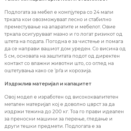
Подлогата за мебел е компјутера со 24 мали
тркала кои овозможуваат лесно и стабилно
преместување на апаратите и мебелот. Овие
тркала осигуруваат мазно и го логат ризикот од
штета на подата. Погодна е за чистење и помага
да се направи вашиот дом уреден. Со висина од
5 см, основата на заштитата подот од директен
контакт со влажни животни што, со оглед на
оштетувања како се ‘рѓа и корозија.
Издржлив материјал и капацитет
Овој модел е изработен од висококвалитетен
метален материјал кој е доволно цврст за да
издржи тежина до 200 кг. Тоа го прави идеален
за преносни машини за перење, гледање и
други тешки предмети. Подлогата е за