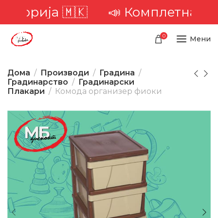
иторија 🇲🇰
📣 Комплетна доста
0
Мени
Дома
Производи
Градина
Градинарство
Градинарски
Плакари
Комода организер фиоки
-18%