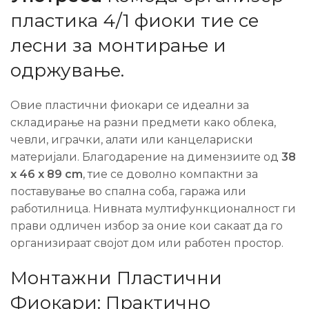
пластика 4/1 фиоки тие се
лесни за монтирање и
одржување.
Овие пластични фиокари се идеални за
складирање на разни предмети како облека,
чевли, играчки, алати или канцелариски
материјали. Благодарение на димензиите од
38
x 46 x 89 cm
, тие се доволно компактни за
поставување во спална соба, гаража или
работилница. Нивната мултифункционалност ги
прави одличен избор за оние кои сакаат да го
организираат својот дом или работен простор.
Монтажни Пластични
Фиокари: Практично