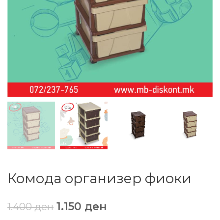
Комода организер фиоки
1.150
ден
1.400
ден