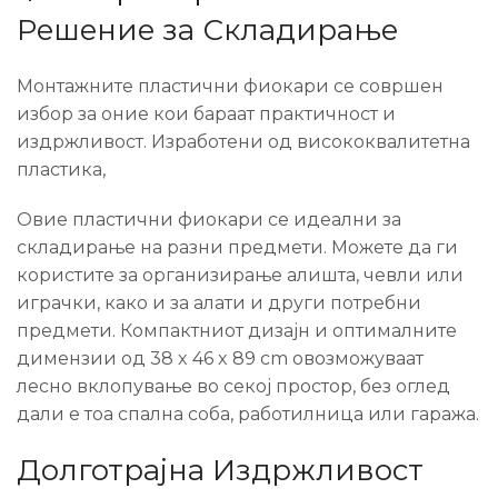
Решение за Складирање
Монтажните пластични фиокари се совршен
избор за оние кои бараат практичност и
издржливост. Изработени од висококвалитетна
пластика,
Овие пластични фиокари се идеални за
складирање на разни предмети. Можете да ги
користите за организирање алишта, чевли или
играчки, како и за алати и други потребни
предмети. Компактниот дизајн и оптималните
димензии од 38 x 46 x 89 cm овозможуваат
лесно вклопување во секој простор, без оглед
дали е тоа спална соба, работилница или гаража.
Долготрајна Издржливост