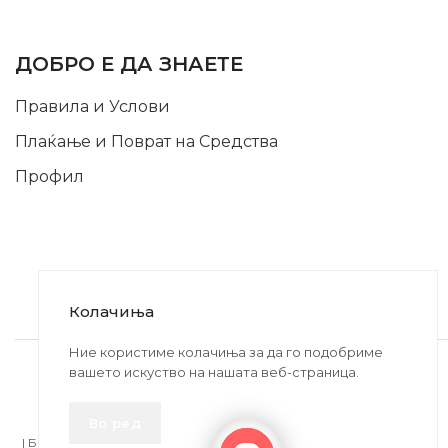
INFORMATION
ДОБРО Е ДА ЗНАЕТЕ
Правила и Услови
Плаќање и Поврат на Средства
Профил
Колачиња
2020-2024 © MB DISKONT. Изработено од
Ние користиме колачиња за да го подобриме
вашето искуство на нашата веб-страница.
БРАМИТ ДООЕЛ
Прикажените цени се со вклучен ДДВ
Во ред
| БРАЌА МИНКОВИ 57, 2400 СТРУМИЦА | ДПТУ
БРАМИТ
ДООЕЛ