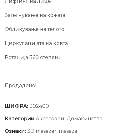
Лифтинг на лице
Затегнување на кожата
Обликување на телото
Циркулацијата на крвта
Ротација 360 степени
Продадено!
ШИФРА:
302400
Категории
Аксесоари
,
Домаќинство
Ознаки:
3D masazer
,
masaza