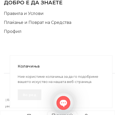
ДОБРО Е ДА ЗНАЕТЕ
Правила и Услови
Плаќање и Поврат на Средства
Профил
Колачиња
2020-2024 © MB DISKONT. Изработено од
Ние користиме колачиња за да го подобриме
вашето искуство на нашата веб-страница.
БРАМИТ ДООЕЛ
Прикажените цени се со вклучен ДДВ
Во ред
| БРАЌА МИНКОВИ 57, 2400 СТРУМИЦА | ДПТУ
БРАМИТ
ДООЕЛ
увоз-извоз Струмица Д.Б.: MK4027005146330 | ЕМБС: 6030530 |
Open
Продадено!