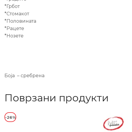
*Грбот
*Стомакот
*Половината
*Рацете
*Нозете
Боја – сребрена
Поврзани продукти
-26%