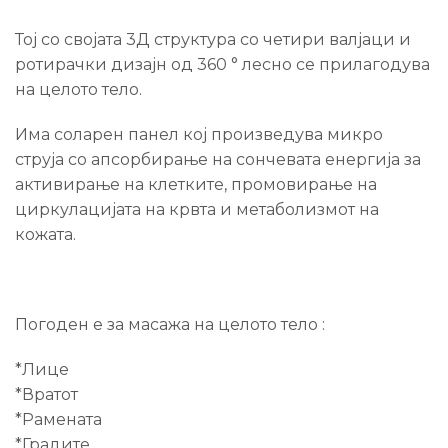
Тој со својата 3Д структура со четири валјаци и
ротирачки дизајн од 360 ° лесно се прилагодува
на целото тело.
Има соларен панел кој произведува микро
струја со апсорбирање на сончевата енергија за
активирање на клетките, промовирање на
циркулацијата на крвта и метаболизмот на
кожата.
Погоден е за масажа на целото тело :
*Лице
*Вратот
*Рамената
*Градите