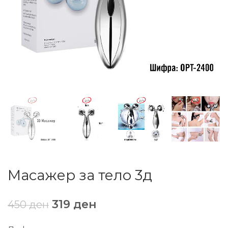
Масажер за тело 3д
319
ден
450
ден