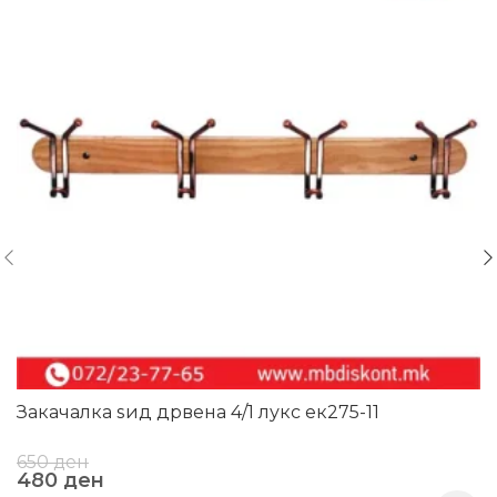
Закачалка ѕид дрвена 4/1 лукс ек275-11
650
ден
480
ден