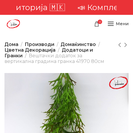
територија 🇲🇰
📣 Комплетна д
0
Мени
Дома
Производи
Домаќинство
Цветна Декорација
Додатоци и
Гранки
Вештачки додаток за
вертикална градина гранка 41970 80cм
-30%