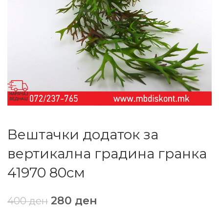
Вештачки додаток за
вертикална градина гранка
41970 80cм
280
ден
400
ден