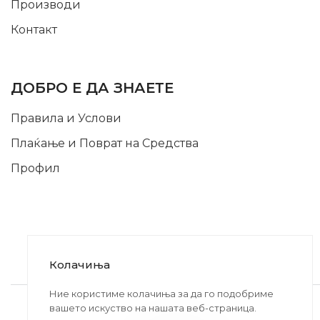
Производи
Контакт
INFORMATION
ДОБРО Е ДА ЗНАЕТЕ
Правила и Услови
Плаќање и Поврат на Средства
Профил
Колачиња
2020-2024 © MB DISKONT. Изработено од
Ние користиме колачиња за да го подобриме
вашето искуство на нашата веб-страница.
БРАМИТ ДООЕЛ