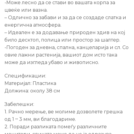
-Може лесно да се стави во вашата корпа за
цвеќе или вазна.
– Одлично за забави и за да се создаде слатка и
енергична атмосфера.
– Идеален е за додавање природен здив на кој
било десктоп, полица или простор за шалтер.
-Погоден за дневна, спална, канцеларија и сл. Со
овие лажни растенија, вашиот дом исто така
може да изгледа убаво и живописно.
Спецификации:
Материјал: Пластика
Должина: околу 38 см
Забелешки:
1. Рачно мерење, ве молиме дозволете грешка
од 1 ~ 3 мм, ви благодариме.
2. Поради разликата помеѓу различните