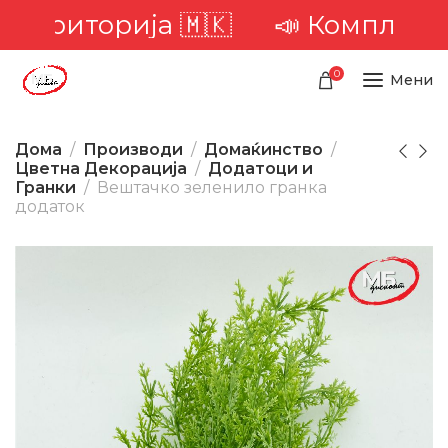
 територија 🇲🇰
📣 Комплетна 
0
Мени
Дома
Производи
Домаќинство
Цветна Декорација
Додатоци и
Гранки
Вештачко зеленило гранка
додаток
-19%