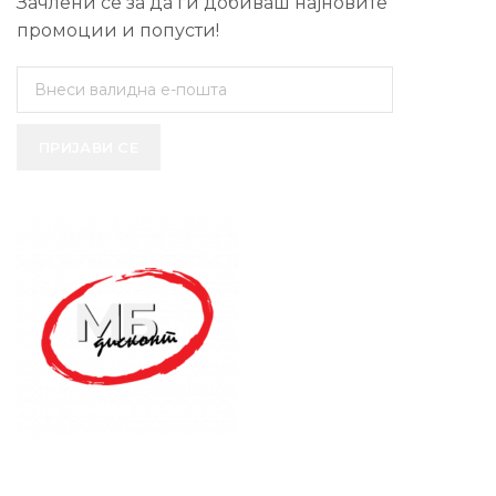
Зачлени се за да ги добиваш најновите
промоции и попусти!
ПРИЈАВИ СЕ
SUPPORT SERVICE