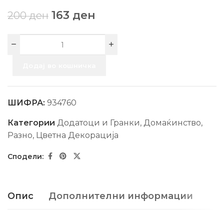
163
ден
200
ден
Додај во кошничка
ШИФРА:
934760
Категории
Додатоци и Гранки
,
Домаќинство
,
Разно
,
Цветна Декорација
Опис
Дополнителни информации