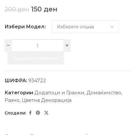
150
ден
200
ден
Избери Модел
Додај во кошничка
ШИФРА:
934722
Категории
Додатоци и Гранки
,
Домаќинство
,
Разно
,
Цветна Декорација