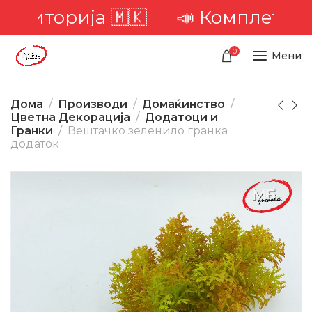
ериторија 🇲🇰
📣 Комплетна до
0
Мени
Дома
Производи
Домаќинство
Цветна Декорација
Додатоци и
Гранки
Вештачко зеленило гранка
додаток
-25%