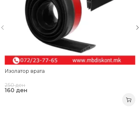
Изолатор врата
250
ден
160
ден