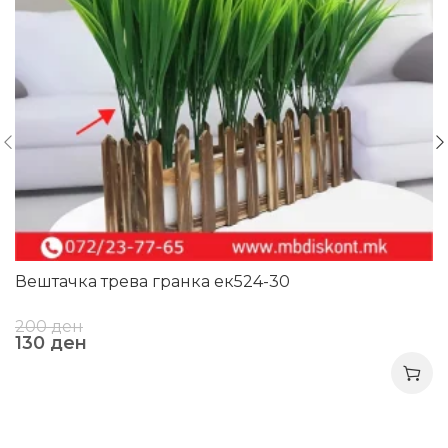
Вештачка трева гранка ек524-30
200
ден
130
ден