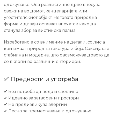
одржување. Ова реалистично дрво внесува
свежина во домот, канцеларијата или
угостителскиот објект. Неговата природна
форма и дизајн оставаат впечаток како да
станува збор за вистинска палма.
Изработено е со внимание на детали, со лисја
кои имаат природна текстура и боја. Саксијата е
стабилна и модерна, што овозможува дрвото да
се вклопи во различни ентериери.
✅ Предности и употреба
✔ Без потреба од вода и светлина
✔ Идеално за затворени простори
✔ Не предизвикува алергии
✔ Лесно за преместување и одржување