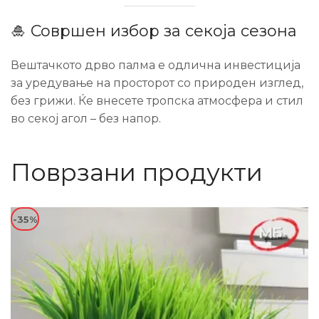
🎍 Совршен избор за секоја сезона
Вештачкото дрво палма е одлична инвестиција
за уредување на просторот со природен изглед,
без грижи. Ќе внесете тропска атмосфера и стил
во секој агол – без напор.
Поврзани продукти
-35%