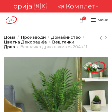
риторија 🇲🇰
📣 Комплетна дос
0
Мени
Дома
Производи
Домаќинство
Цветна Декорација
Вештачки
Дрва
Вештачко дрво палма ек204а-11
-23%