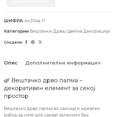
Додај во кошничка
ШИФРА:
ек204а-11
Категории
Вештачки Дрва
,
Цветна Декорација
Опис
Дополнителни информации
🌿 Вештачко дрво палма –
декоративен елемент за секој
простор
Вештачко дрво палма во саксија е идеален
избор за сите што сакаат зеленило без