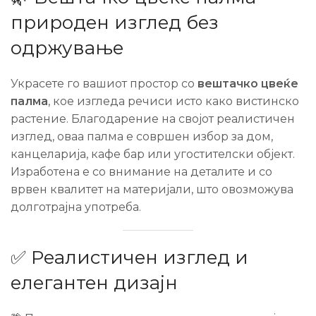
природен изглед без
одржување
Украсете го вашиот простор со
вештачко цвеќе
палма
, кое изгледа речиси исто како вистинско
растение. Благодарение на својот реалистичен
изглед, оваа палма е совршен избор за дом,
канцеларија, кафе бар или угостителски објект.
Изработена е со внимание на деталите и со
врвен квалитет на материјали, што овозможува
долготрајна употреба.
✅ Реалистичен изглед и
елегантен дизајн