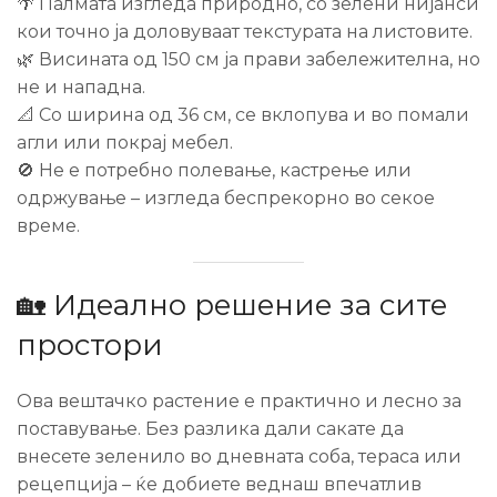
🌴 Палмата изгледа природно, со зелени нијанси
кои точно ја доловуваат текстурата на листовите.
🌿 Висината од 150 см ја прави забележителна, но
не и нападна.
📐 Со ширина од 36 см, се вклопува и во помали
агли или покрај мебел.
🚫 Не е потребно полевање, кастрење или
одржување – изгледа беспрекорно во секое
време.
🏡 Идеално решение за сите
простори
Ова вештачко растение е практично и лесно за
поставување. Без разлика дали сакате да
внесете зеленило во дневната соба, тераса или
рецепција – ќе добиете веднаш впечатлив