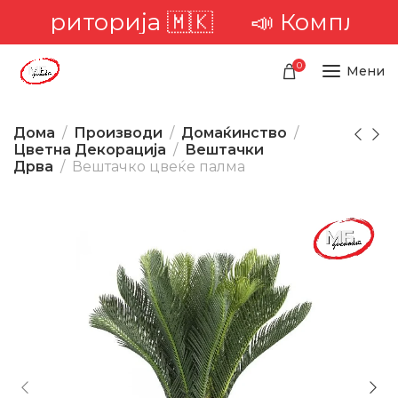
 територија 🇲🇰
📣 Комплетна 
0
Мени
Дома
Производи
Домаќинство
Цветна Декорација
Вештачки
Дрва
Вештачко цвеќе палма
-32%