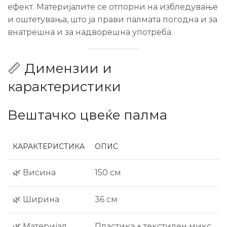
ефект. Материјалите се отпорни на избледување
и оштетувања, што ја прави палмата погодна и за
внатрешна и за надворешна употреба.
📏 Димензии и
карактеристики
Вештачко цвеќе палма
КАРАКТЕРИСТИКА
ОПИС
🌿 Висина
150 см
🌿 Ширина
36 см
🌿 Материјал
Пластика + текстилен микс