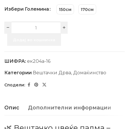
Избери Големина
150см
170см
Додај во кошничка
ШИФРА:
ек204а-16
Категории
Вештачки Дрва
,
Домаќинство
Опис
Дополнителни информации
🌿 Вештачко цвеќе палма –