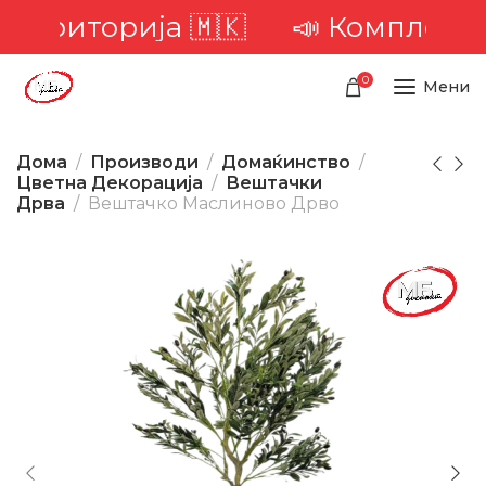
територија 🇲🇰
📣 Комплетна д
0
Мени
Дома
Производи
Домаќинство
Цветна Декорација
Вештачки
Дрва
Вештачко Маслиново Дрво
-23%