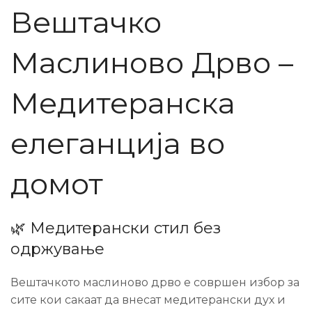
Вештачко
Маслиново Дрво –
Медитеранска
елеганција во
домот
🌿 Медитерански стил без
одржување
Вештачкото маслиново дрво е совршен избор за
сите кои сакаат да внесат медитерански дух и