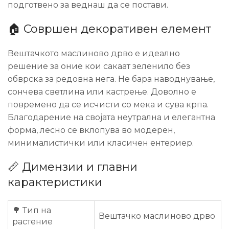
подготвено за веднаш да се постави.
🏠 Совршен декоративен елемент
Вештачкото маслиново дрво е идеално
решение за оние кои сакаат зеленило без
обврска за редовна нега. Не бара наводнување,
сончева светлина или кастрење. Доволно е
повремено да се исчисти со мека и сува крпа.
Благодарение на својата неутрална и елегантна
форма, лесно се вклопува во модерен,
минималистички или класичен ентериер.
📏 Димензии и главни
карактеристики
🌳 Тип на
Вештачко маслиново дрво
растение