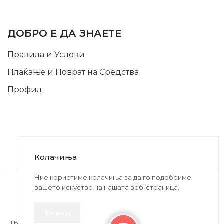
INFORMATION
ДОБРО Е ДА ЗНАЕТЕ
Правила и Услови
Плаќање и Поврат на Средства
Профил
Колачиња
2020-2024 © MB DISKONT. Изработено од
Ние користиме колачиња за да го подобриме
вашето искуство на нашата веб-страница.
БРАМИТ ДООЕЛ
Прикажените цени се со вклучен ДДВ
Во ред
| БРАЌА МИНКОВИ 57, 2400 СТРУМИЦА | ДПТУ
БРАМИТ
ДООЕЛ