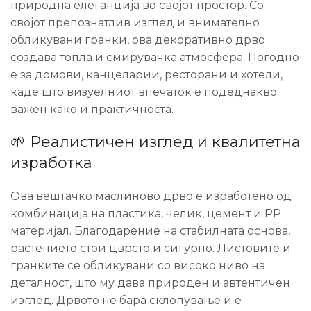
природна елеганција во својот простор. Со
својот препознатлив изглед и внимателно
обликувани гранки, ова декоративно дрво
создава топла и смирувачка атмосфера. Погодно
е за домови, канцеларии, ресторани и хотели,
каде што визуелниот впечаток е подеднакво
важен како и практичноста.
🌱 Реалистичен изглед и квалитетна
изработка
Ова вештачко маслиново дрво е изработено од
комбинација на пластика, челик, цемент и PP
материјал. Благодарение на стабилната основа,
растението стои цврсто и сигурно. Листовите и
гранките се обликувани со високо ниво на
деталност, што му дава природен и автентичен
изглед. Дрвото не бара склопување и е