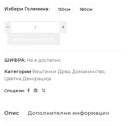
Избери Големина
150см
180см
Додај во кошничка
ШИФРА:
Не е достапно
Категории
Вештачки Дрва
,
Домаќинство
,
Цветна Декорација
Опис
Дополнителни информации