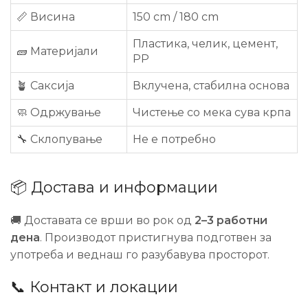
📏 Висина
150 cm / 180 cm
Пластика, челик, цемент,
🧱 Материјали
PP
🪴 Саксија
Вклучена, стабилна основа
🧼 Одржување
Чистење со мека сува крпа
🔧 Склопување
Не е потребно
📦 Достава и информации
🚚 Доставата се врши во рок од
2–3 работни
дена
. Производот пристигнува подготвен за
употреба и веднаш го разубавува просторот.
📞 Контакт и локации