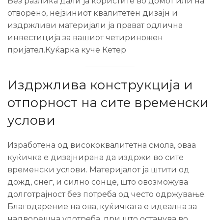
Без разлика дали ја користите во домот или на
отворено, нејзиниот квалитетен дизајн и
издржливи материјали ја прават одлична
инвестиција за вашиот четириножен
пријател.Куќарка куче Кетер
Издржлива конструкција и
отпорност на сите временски
услови
Изработена од висококвалитетна смола, оваа
куќичка е дизајнирана да издржи во сите
временски услови. Материјалот ја штити од
дожд, снег, и силно сонце, што овозможува
долготрајност без потреба од често одржување.
Благодарение на ова, куќичката е идеална за
надворешна употреба, при што останува во