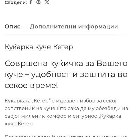
Опис
Дополнителни информации
Куќарка куче Кетер
Совршена куќичка за Вашето
куче – удобност и заштита во
секое време!
Куќарката „Кетер“ е идеален избор за секој
сопственик на куче што сака да му обезбеди на
својот миленик комфор и сигурност.Куќарка
куче Кетер