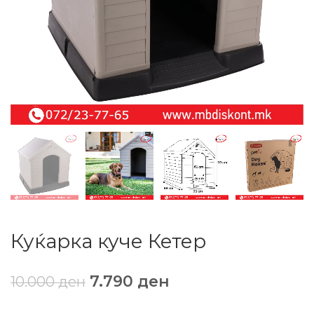
Куќарка куче Кетер
7.790
ден
10.000
ден