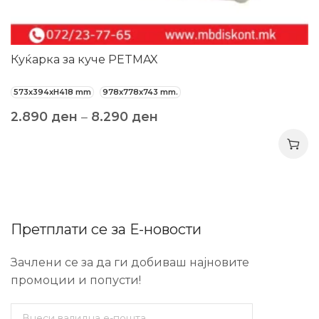
Куќарка за куче PETMAX
573x394xH418 mm
978x778x743 mm.
2.890
ден
–
8.290
ден
Претплати се за Е-новости
Зачлени се за да ги добиваш најновите
промоции и попусти!