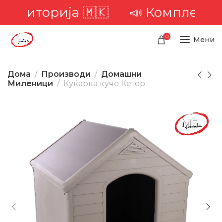
ериторија 🇲🇰
📣 Комплетна до
0
Мени
Дома
Производи
Домашни
Миленици
Куќарка куче Кетер
-22%