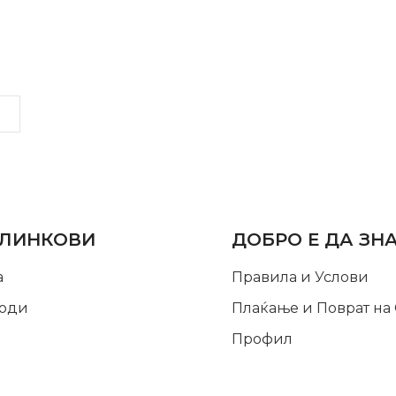
LINKS
INFORMATION
 ЛИНКОВИ
ДОБРО Е ДА ЗН
а
Правила и Услови
оди
Плаќање и Поврат на
Профил