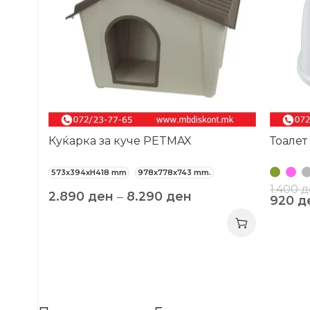
Куќарка за куче PETMAX
Тоале
573x394xH418 mm
978x778x743 mm.
1.400
д
2.890
ден
–
8.290
ден
920
д