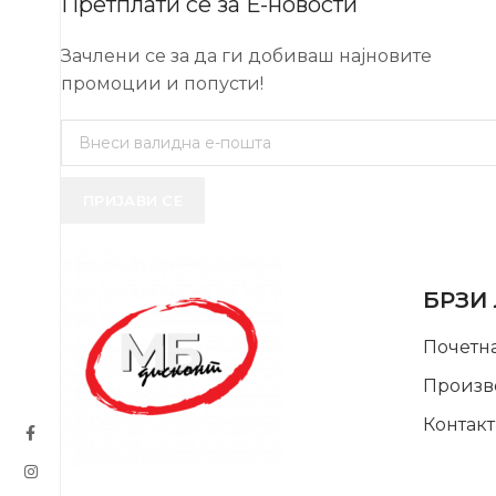
Претплати се за Е-новости
Зачлени се за да ги добиваш најновите
промоции и попусти!
ПРИЈАВИ СЕ
USEFUL 
БРЗИ
Почетн
Произв
Контакт