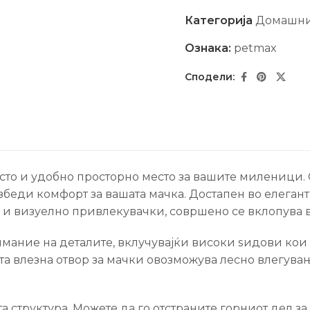
Категорија
Домашн
Ознака:
petmax
сто и удобно просторно место за вашите миленици. С
збеди комфорт за вашата мачка. Достапен во елегантн
 и визуелно привлекувачки, совршено се вклопува в
имание на деталите, вклучувајќи високи ѕидови кои
ата влезна отвор за мачки овозможува лесно влегува
 структура. Можете да го отстраните горниот дел за 