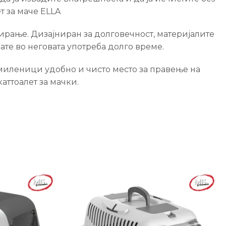
т за маче ELLA
ирање. Дизајниран за долговечност, материјалите
ате во неговата употреба долго време.
е миленици удобно и чисто место за правење на
аттоалет за мачки.
-29%