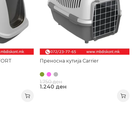
FORT
Преносна кутија Carrier
1.750
ден
1.240
ден