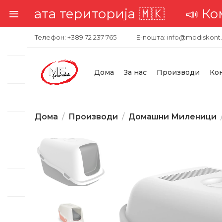
ата територија 🇲🇰
📣 Комплет
Телефон: +389 72 237 765
Е-пошта: info@mbdiskont
Дома
За нас
Производи
Ко
Дома
Производи
Домашни Миленици
-32%