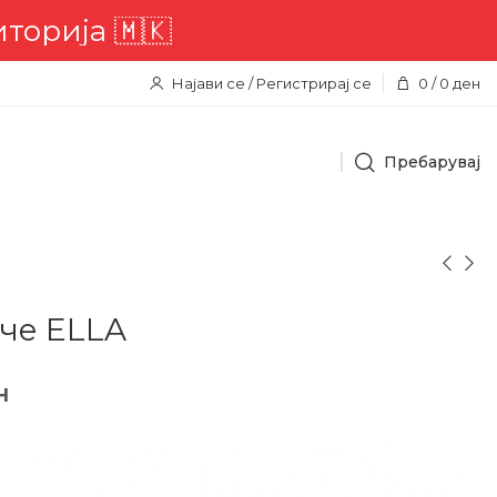
ија 🇲🇰
Најави се / Регистрирај се
0
/
0
ден
Пребарувај
аче ELLA
н