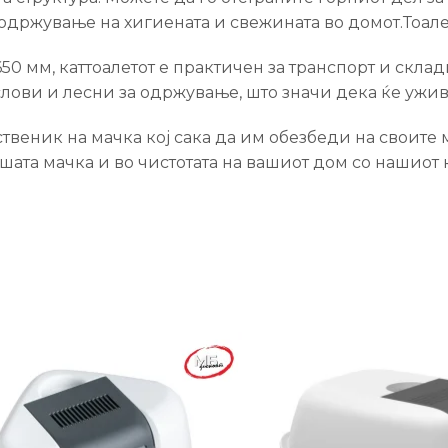
одржување на хигиената и свежината во домот.Тоале
0 мм, каттоалетот е практичен за транспорт и склад
лови и лесни за одржување, што значи дека ќе ужив
пственик на мачка кој сака да им обезбеди на своит
шата мачка и во чистотата на вашиот дом со нашиот к
-36%