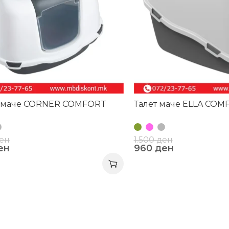
т маче CORNER COMFORT
Талет маче ELLA COM
ен
1.500
ден
ен
960
ден