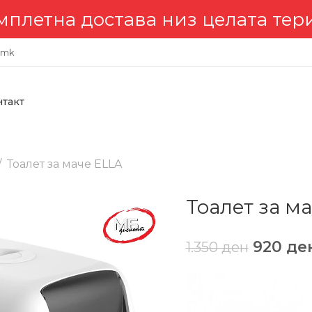
на достава низ целата територ
.mk
нтакт
Тоалет за маче ELLA
Тоалет за м
920
де
1.350
ден