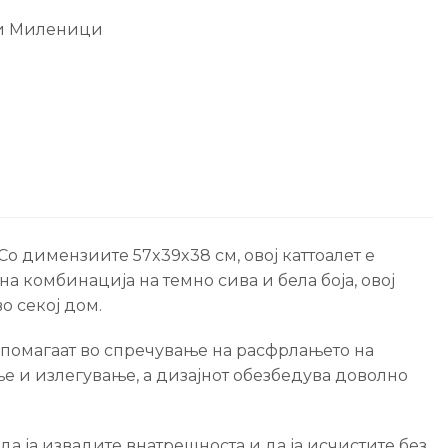
и Миленици
о димензиите 57x39x38 см, овој каттоалет е
а комбинација на темно сива и бела боја, овој
о секој дом.
 помагаат во спречување на расфрлањето на
ње и излегување, а дизајнот обезбедува доволно
да ја извадите внатрешноста и да ја исчистите без