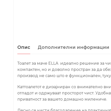
Опис
Дополнителни информации
Тоалет за маче ELLA идеално решение за чи
компактен, но и доволно простран за да обе
производ не само што е функционален, туку
Каттоалетот е дизајниран со внимателно вн
отпадот и одржуваат просторот чист. Удобн
приватност за вашето домашно милениче.
Лесно се чисти благодарение на практичната