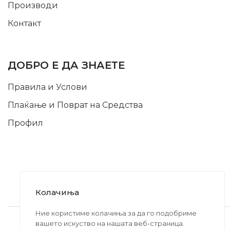
Производи
Контакт
INFORMATION
ДОБРО Е ДА ЗНАЕТЕ
Правила и Услови
Плаќање и Поврат на Средства
Профил
Колачиња
2020-2024 © MB DISKONT. Изработено од
Ние користиме колачиња за да го подобриме
вашето искуство на нашата веб-страница.
БРАМИТ ДООЕЛ