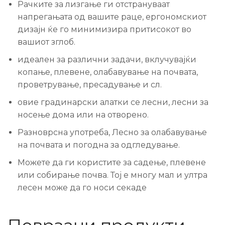
Рачките за лизгање ги отстрануваат
напрегањата од вашите раце, ергономскиот
дизајн ќе го минимизира притисокот во
вашиот зглоб.
идеален за различни задачи, вклучувајќи
копање, плевене, олабавување на почвата,
проветрување, пресадување и сл.
овие градинарски алатки се лесни, лесни за
носење дома или на отворено.
Разноврсна употреба, Лесно за олабавување
на почвата и погодна за одгледување.
Можете да ги користите за садење, плевене
или собирање почва. Тој е многу мал и ултра
лесен може да го носи секаде