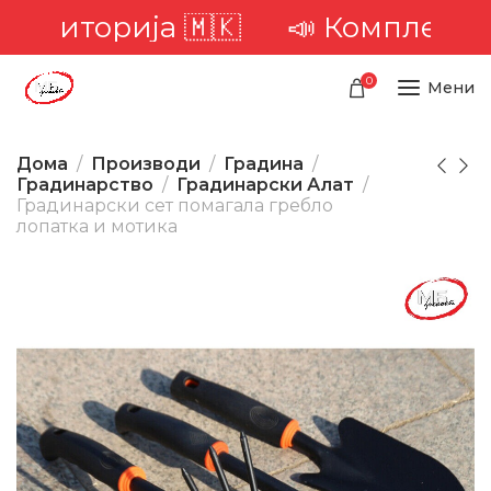
територија 🇲🇰
📣 Комплетна до
0
Мени
Дома
Производи
Градина
Градинарство
Градинарски Алат
Градинарски сет помагала гребло
лопатка и мотика
-25%