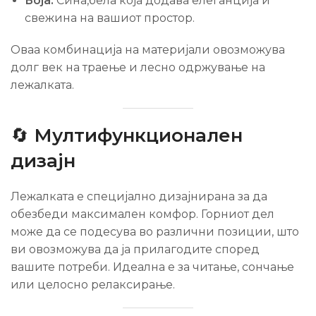
Боја:
Сина,бела која додава елеганција и
свежина на вашиот простор.
Оваа комбинација на материјали овозможува
долг век на траење и лесно одржување на
лежалката.
🔄
Мултифункционален
дизајн
Лежалката е специјално дизајнирана за да
обезбеди максимален комфор. Горниот дел
може да се подесува во различни позиции, што
ви овозможува да ја прилагодите според
вашите потреби. Идеална е за читање, сончање
или целосно релаксирање.