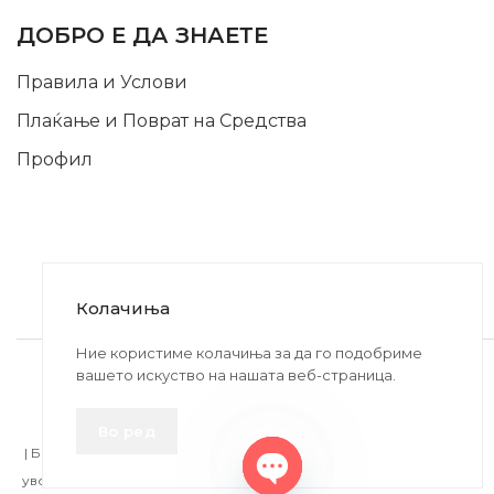
ДОБРО Е ДА ЗНАЕТЕ
Правила и Услови
Плаќање и Поврат на Средства
Профил
Колачиња
2020-2024 © MB DISKONT. Изработено од
Ние користиме колачиња за да го подобриме
вашето искуство на нашата веб-страница.
БРАМИТ ДООЕЛ
Прикажените цени се со вклучен ДДВ
Во ред
| БРАЌА МИНКОВИ 57, 2400 СТРУМИЦА | ДПТУ
БРАМИТ
ДООЕЛ
увоз-извоз Струмица Д.Б.: MK4027005146330 | ЕМБС: 6030530 |