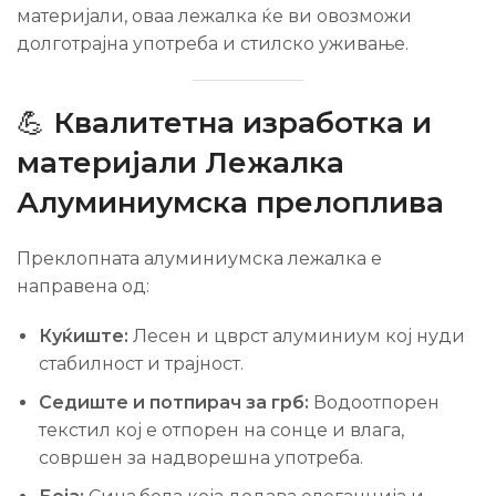
материјали, оваа лежалка ќе ви овозможи
долготрајна употреба и стилско уживање.
💪
Квалитетна изработка и
материјали Лежалка
Алуминиумска прелоплива
Преклопната алуминиумска лежалка е
направена од:
Куќиште:
Лесен и цврст алуминиум кој нуди
стабилност и трајност.
Седиште и потпирач за грб:
Водоотпорен
текстил кој е отпорен на сонце и влага,
совршен за надворешна употреба.