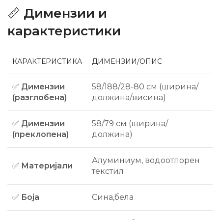
📏
Димензии и
карактеристики
КАРАКТЕРИСТИКА
ДИМЕНЗИИ/ОПИС
✅
Димензии
58/188/28-80 см (ширина/
(разглобена)
должина/висина)
✅
Димензии
58/79 см (ширина/
(преклопена)
должина)
Алуминиум, водоотпорен
✅
Материјали
текстил
✅
Боја
Сина,бела