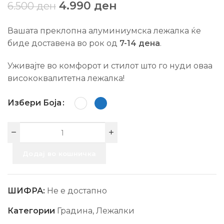
4.990
ден
6.500
ден
Вашата преклопна алуминиумска лежалка ќе
биде доставена во рок од
7-14 дена
.
Уживајте во комфорот и стилот што го нуди оваа
висококвалитетна лежалка!
Избери Боја
Додај во кошничка
ШИФРА:
Не е достапно
Категории
Градина
,
Лежалки