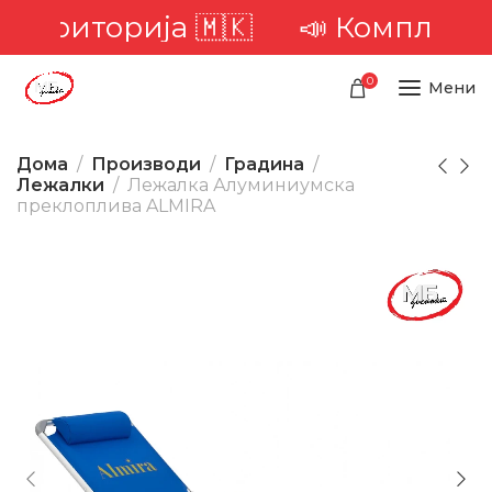
 територија 🇲🇰
📣 Комплетна 
0
Мени
Дома
Производи
Градина
Лежалки
Лежалка Алуминиумска
преклоплива ALMIRA
-23%