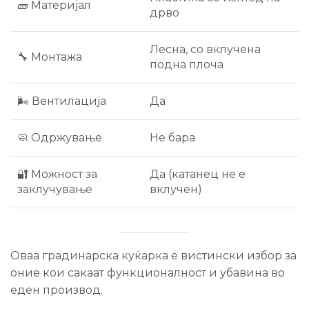
🧱 Материјал
дрво
Лесна, со вклучена
🔧 Монтажа
подна плоча
🌬️ Вентилација
Да
🧼 Одржување
Не бара
🔐 Можност за
Да (катанец не е
заклучување
вклучен)
Оваа градинарска куќарка е вистински избор за
оние кои сакаат функционалност и убавина во
еден производ.