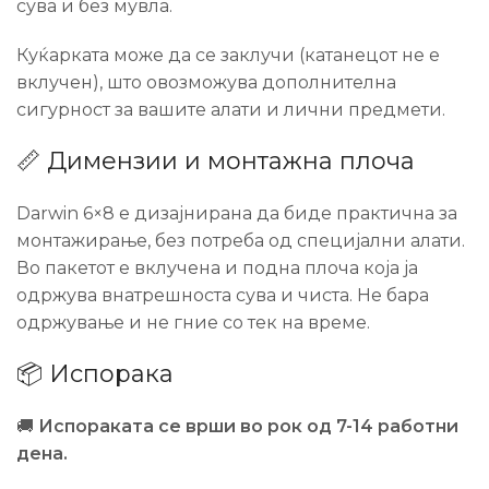
сува и без мувла.
Куќарката може да се заклучи (катанецот не е
вклучен), што овозможува дополнителна
сигурност за вашите алати и лични предмети.
📏 Димензии и монтажна плоча
Darwin 6×8 е дизајнирана да биде практична за
монтажирање, без потреба од специјални алати.
Во пакетот е вклучена и подна плоча која ја
одржува внатрешноста сува и чиста. Не бара
одржување и не гние со тек на време.
📦 Испорака
🚚
Испораката се врши во рок од 7-14 работни
дена.