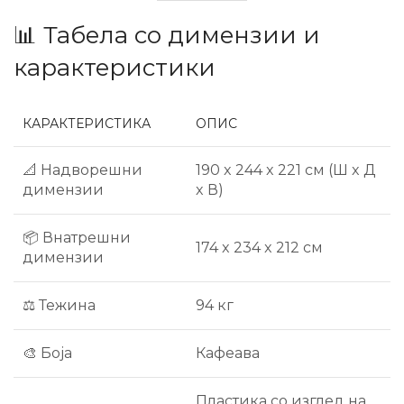
📊 Табела со димензии и
карактеристики
КАРАКТЕРИСТИКА
ОПИС
📐 Надворешни
190 x 244 x 221 см (Ш x Д
димензии
x В)
📦 Внатрешни
174 x 234 x 212 см
димензии
⚖️ Тежина
94 кг
🎨 Боја
Кафеава
Пластика со изглед на