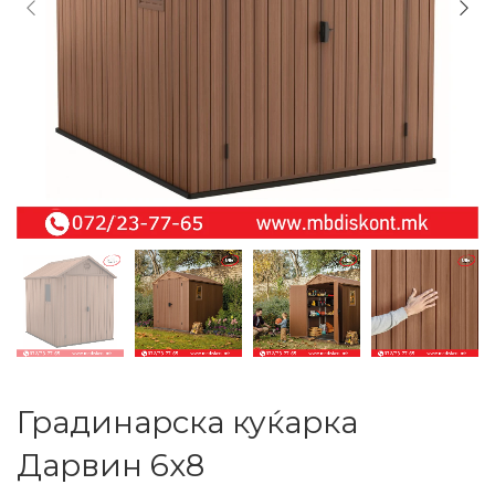
Градинарска куќарка
Дарвин 6х8