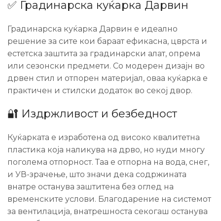
✅ Градинарска куќарка Дарвин
Градинарска куќарка Дарвин е идеално
решение за сите кои бараат ефикасна, цврста и
естетска заштита за градинарски алат, опрема
или сезонски предмети. Со модерен дизајн во
дрвен стил и отпорен материјал, оваа куќарка е
практичен и стилски додаток во секој двор.
🔐 Издржливост и безбедност
Куќарката е изработена од високо квалитетна
пластика која наликува на дрво, но нуди многу
поголема отпорност. Таа е отпорна на вода, снег,
и УВ-зрачење, што значи дека содржината
внатре останува заштитена без оглед на
временските услови. Благодарение на системот
за вентилација, внатрешноста секогаш останува