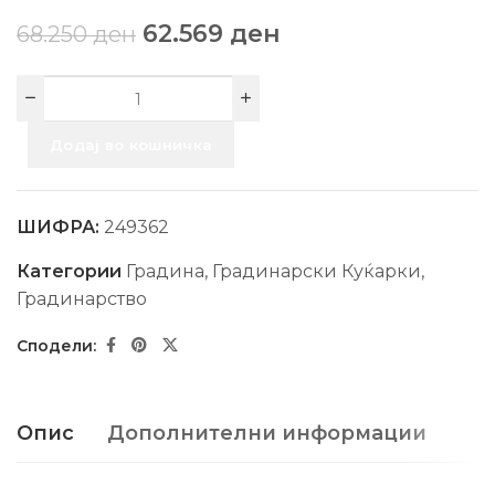
62.569
ден
68.250
ден
Додај во кошничка
ШИФРА:
249362
Категории
Градина
,
Градинарски Куќарки
,
Градинарство
Опис
Дополнителни информации