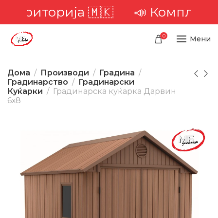
територија 🇲🇰
📣 Комплетна д
0
Мени
Дома
Производи
Градина
Градинарство
Градинарски
Куќарки
Градинарска куќарка Дарвин
6х8
-8%